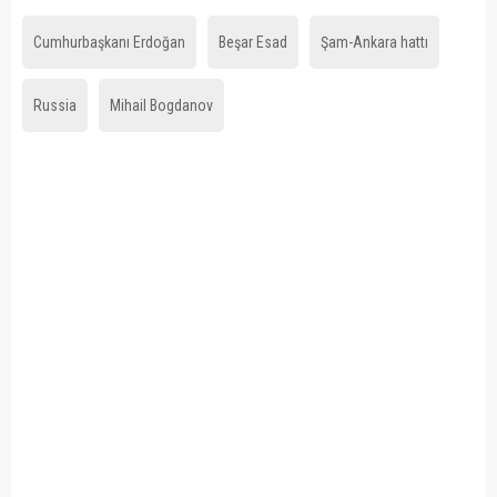
Cumhurbaşkanı Erdoğan
Beşar Esad
Şam-Ankara hattı
Russia
Mihail Bogdanov