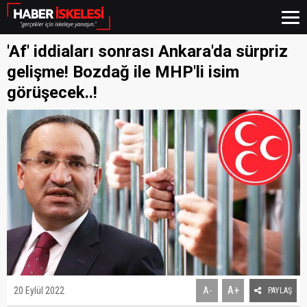
'Af' iddiaları sonrası Ankara'da sürpriz
gelişme! Bozdağ ile MHP'li isim
görüşecek..!
A+
20 Eylül 2022
A-
PAYLAŞ