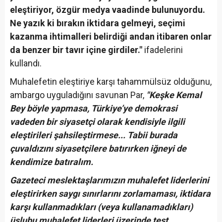
eleştiriyor, özgür medya vaadinde bulunuyordu.
Ne yazık ki bırakın iktidara gelmeyi, seçimi
kazanma ihtimalleri belirdiği andan itibaren onlar
da benzer bir tavır içine girdiler."
ifadelerini
kullandı.
Muhalefetin eleştiriye karşı tahammülsüz olduğunu,
ambargo uyguladığını savunan Par,
"Keşke Kemal
Bey böyle yapmasa, Türkiye’ye demokrasi
vadeden bir siyasetçi olarak kendisiyle ilgili
eleştirileri şahsileştirmese... Tabii burada
çuvaldızını siyasetçilere batırırken iğneyi de
kendimize batıralım.
Gazeteci meslektaşlarımızın muhalefet liderlerini
eleştirirken saygı sınırlarını zorlamaması, iktidara
karşı kullanmadıkları (veya kullanamadıkları)
üslubu muhalefet liderleri üzerinde test