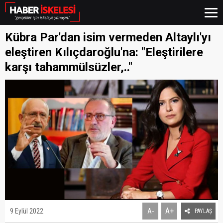
Kübra Par'dan isim vermeden Altaylı'yı
eleştiren Kılıçdaroğlu'na: "Eleştirilere
karşı tahammülsüzler,.."
A+
9 Eylül 2022
A-
PAYLAŞ