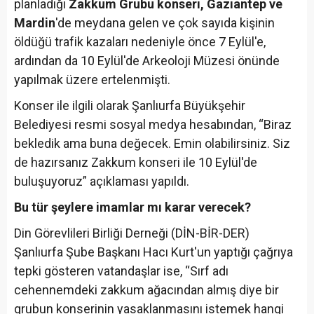
planladığı
Zakkum Grubu konseri, Gaziantep ve
Mardin
'de meydana gelen ve çok sayıda kişinin
öldüğü trafik kazaları nedeniyle önce 7 Eylül'e,
ardından da 10 Eylül'de Arkeoloji Müzesi önünde
yapılmak üzere ertelenmişti.
Konser ile ilgili olarak Şanlıurfa Büyükşehir
Belediyesi resmi sosyal medya hesabından, “Biraz
bekledik ama buna değecek. Emin olabilirsiniz. Siz
de hazırsanız Zakkum konseri ile 10 Eylül'de
buluşuyoruz” açıklaması yapıldı.
Bu tür şeylere imamlar mı karar verecek?
Din Görevlileri Birliği Derneği (DİN-BİR-DER)
Şanlıurfa Şube Başkanı Hacı Kurt'un yaptığı çağrıya
tepki gösteren vatandaşlar ise, “Sırf adı
cehennemdeki zakkum ağacından almış diye bir
grubun konserinin yasaklanmasını istemek hangi