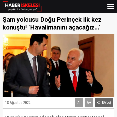
Şam yolcusu Doğu Perinçek ilk kez
konuştu! ‘Havalimanını açacağız...’
A+
18 Ağustos 2022
A-
PAYLAŞ