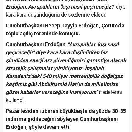
Erdoğan, Avrupalıların 'kışı nasıl geçireceğiz?'
diye
kara kara düşündüğünü de sözlerine ekledi.
Cumhurbaşkanı Recep Tayyip Erdoğan, Çorum'da
toplu açılış töreninde konuştu.
Cumhurbaşkanı Erdoğan
,
"Avrupalılar 'kışı nasıl
geçireceğiz' diye kara kara düşünürken biz
şimdiden enerji arz güvenliğimizi garantiye alacak
stratejik çalışmalar yürütüyoruz. İnşallah
Karadeniz’deki 540 milyar metreküplük doğalgaz
keşfimiz gibi Abdülhamid Han’ın da milletimize
güzel haberler vereceğine inanıyorum"
ifadelerini
kullandı.
Pazartesiden itibaren büyükbaşta da yüzde 30-35
indirime gidileceğini söyleyen Cumhurbaşkanı
Erdoğan, şöyle devam etti: