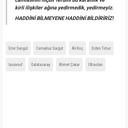
kirli ilişkiler ağına yedirmedik, yedirmeyiz.
HADDİNİ BİLMEYENE HADDİNİ BİLDİRİRİZ!
Emir Sarıgül
Cemalnur Sargut
Ali Koç
Erden Timur
tasavvuf
Galatasaray
Ahmet Çakar
Ultraslan