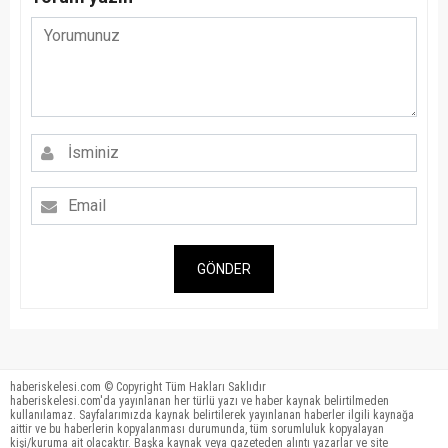
GÖNDER
haberiskelesi.com © Copyright Tüm Hakları Saklıdır
haberiskelesi.com'da yayınlanan her türlü yazı ve haber kaynak belirtilmeden
kullanılamaz. Sayfalarımızda kaynak belirtilerek yayınlanan haberler ilgili kaynağa
aittir ve bu haberlerin kopyalanması durumunda, tüm sorumluluk kopyalayan
kişi/kuruma ait olacaktır. Başka kaynak veya gazeteden alıntı yazarlar ve site