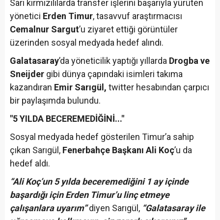
Sarı kırmızılılarda transfer işlerini başarıyla yürüten
yönetici
Erden Timur
, tasavvuf araştırmacısı
Cemalnur Sargut
’u ziyaret ettiği görüntüler
üzerinden sosyal medyada hedef alındı.
Galatasaray
’da yöneticilik yaptığı yıllarda
Drogba ve
Sneijder
gibi dünya çapındaki isimleri takıma
kazandıran
Emir Sarıgül,
twitter hesabından çarpıcı
bir paylaşımda bulundu.
"5 YILDA BECEREMEDİĞİNİ..."
Sosyal medyada hedef gösterilen Timur’a sahip
çıkan Sarıgül,
Fenerbahçe Başkanı Ali Koç
’u da
hedef aldı.
“Ali Koç’un 5 yılda beceremediğini 1 ay içinde
başardığı için Erden Timur’u linç etmeye
çalışanlara uyarım”
diyen Sarıgül,
“Galatasaray ile