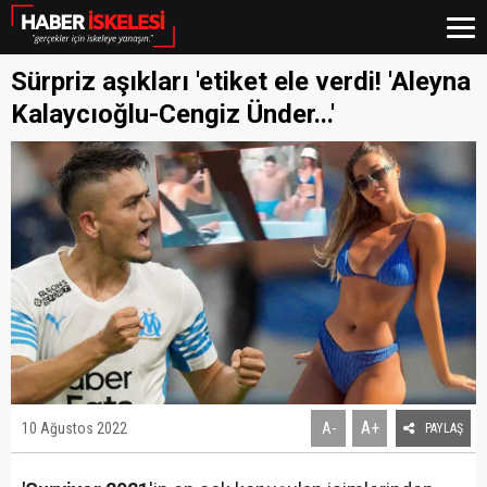
Sürpriz aşıkları 'etiket ele verdi! 'Aleyna
Kalaycıoğlu-Cengiz Ünder...'
A+
10 Ağustos 2022
A-
PAYLAŞ