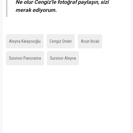
Ne olur Cengiz'le fotoğraf paylaşın, sizi
merak ediyorum.
Aleyna Kalaycıoğlu
Cengiz Ünder
Acun Ilıcalı
Survivor Panorama
Survivor Aleyna