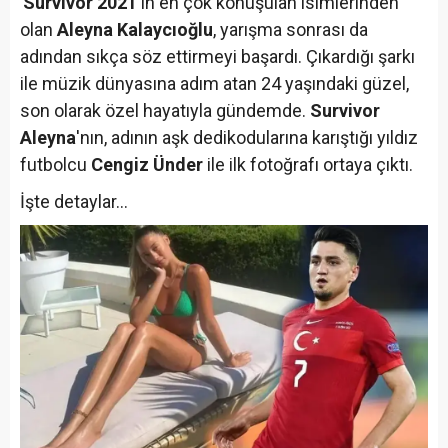
'Survivor 2021
'in en çok konuşulan isimlerinden
olan
Aleyna Kalaycıoğlu
, yarışma sonrası da
adından sıkça söz ettirmeyi başardı. Çıkardığı şarkı
ile müzik dünyasına adım atan 24 yaşındaki güzel,
son olarak özel hayatıyla gündemde.
Survivor
Aleyna
'nın, adının aşk dedikodularına karıştığı yıldız
futbolcu
Cengiz Ünder
ile ilk fotoğrafı ortaya çıktı.
İşte detaylar...