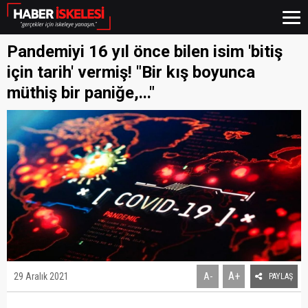
Pandemiyi 16 yıl önce bilen isim 'bitiş
için tarih' vermiş! "Bir kış boyunca
müthiş bir paniğe,..."
A+
29 Aralık 2021
A-
PAYLAŞ