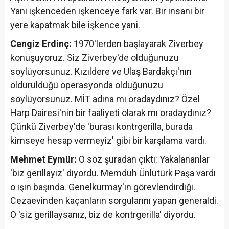
Yani işkenceden işkenceye fark var. Bir insanı bir
yere kapatmak bile işkence yani.
Cengiz Erdinç:
1970'lerden başlayarak Ziverbey
konuşuyoruz. Siz Ziverbey'de olduğunuzu
söylüyorsunuz. Kızıldere ve Ulaş Bardakçı'nın
öldürüldüğü operasyonda olduğunuzu
söylüyorsunuz. MİT adına mı oradaydınız? Özel
Harp Dairesi'nin bir faaliyeti olarak mı oradaydınız?
Çünkü Ziverbey'de 'burası kontrgerilla, burada
kimseye hesap vermeyiz' gibi bir karşılama vardı.
Mehmet Eymür:
O söz şuradan çıktı: Yakalananlar
'biz gerillayız' diyordu. Memduh Ünlütürk Paşa vardı
o işin başında. Genelkurmay'ın görevlendirdiği.
Cezaevinden kaçanların sorgularını yapan generaldi.
O 'siz gerillaysanız, biz de kontrgerilla' diyordu.