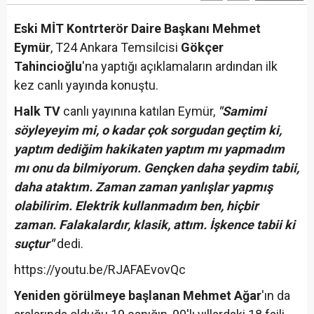
Eski MİT Kontrterör Daire Başkanı Mehmet
Eymür
, T24 Ankara Temsilcisi
Gökçer
Tahincioğlu
'na yaptığı açıklamaların ardından ilk
kez canlı yayında konuştu.
Halk TV
canlı yayınına katılan Eymür,
"Samimi
söyleyeyim mi, o kadar çok sorgudan geçtim ki,
yaptım dediğim hakikaten yaptım mı yapmadım
mı onu da bilmiyorum. Gençken daha şeydim tabii,
daha ataktım. Zaman zaman yanlışlar yapmış
olabilirim. Elektrik kullanmadım ben, hiçbir
zaman. Falakalardır, klasik, attım. İşkence tabii ki
suçtur"
dedi.
https://youtu.be/RJAFAEvovQc
Yeniden görülmeye başlanan Mehmet Ağar
'ın da