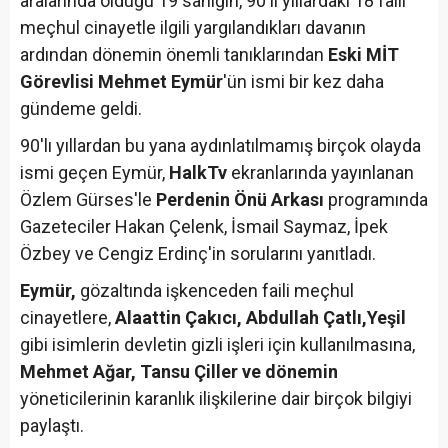
aralarında olduğu 19 sanığın, 90'lı yıllardaki 18 faili
meçhul cinayetle ilgili yargılandıkları davanın
ardından dönemin önemli tanıklarından
Eski MİT
Görevlisi Mehmet Eymür
'ün ismi bir kez daha
gündeme geldi.
90'lı yıllardan bu yana aydınlatılmamış birçok olayda
ismi geçen Eymür,
HalkTv
ekranlarında yayınlanan
Özlem Gürses'le
Perdenin Önü Arkası
programında
Gazeteciler Hakan Çelenk, İsmail Saymaz, İpek
Özbey ve Cengiz Erdinç'in sorularını yanıtladı.
Eymür,
gözaltında işkenceden faili meçhul
cinayetlere,
Alaattin Çakıcı, Abdullah Çatlı,
Yeşil
gibi isimlerin devletin gizli işleri için kullanılmasına,
Mehmet Ağar, Tansu Çiller ve dönemin
yöneticilerinin karanlık ilişkilerine dair birçok bilgiyi
paylaştı.