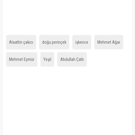
Alaattin çakıcı
doğu perinçek
işkence
Mehmet Ağar
Mehmet Eymür
Yeşil
Abdullah Çatlı