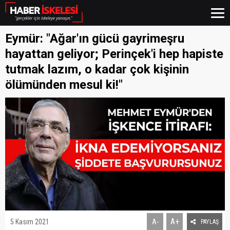
Eymür: "Ağar'ın gücü gayrimeşru
hayattan geliyor; Perinçek'i hep hapiste
tutmak lazım, o kadar çok kişinin
ölümünden mesul ki!"
A+
5 Kasım 2021
A-
PAYLAŞ