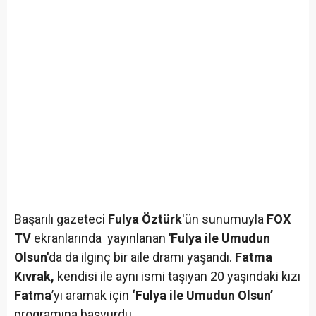
Başarılı gazeteci
Fulya Öztürk
'ün sunumuyla
FOX
TV
ekranlarında yayınlanan
'Fulya ile Umudun
Olsun'
da da ilginç bir aile dramı yaşandı.
Fatma
Kıvrak,
kendisi ile aynı ismi taşıyan 20 yaşındaki kızı
Fatma
’yı aramak için
‘Fulya ile Umudun Olsun’
programına başvurdu...