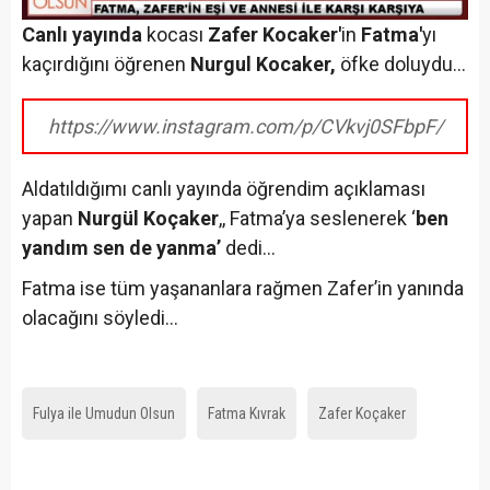
Canlı yayında
kocası
Zafer Kocaker'
in
Fatma'
yı
kaçırdığını öğrenen
Nurgul Kocaker,
öfke doluydu...
https://www.instagram.com/p/CVkvj0SFbpF/
Aldatıldığımı canlı yayında öğrendim açıklaması
yapan
Nurgül Koçaker
,, Fatma’ya seslenerek ‘
ben
yandım sen de yanma’
dedi…
Fatma ise tüm yaşananlara rağmen Zafer’in yanında
olacağını söyledi...
Fulya ile Umudun Olsun
Fatma Kıvrak
Zafer Koçaker