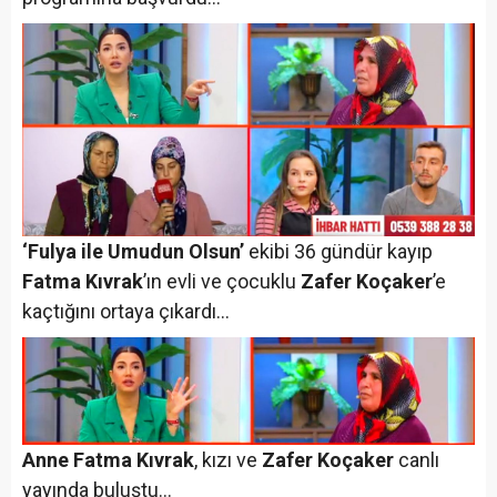
‘Fulya ile Umudun Olsun’
ekibi 36 gündür kayıp
Fatma Kıvrak
’ın evli ve çocuklu
Zafer Koçaker
’e
kaçtığını ortaya çıkardı…
Anne Fatma Kıvrak
, kızı ve
Zafer Koçaker
canlı
yayında buluştu…