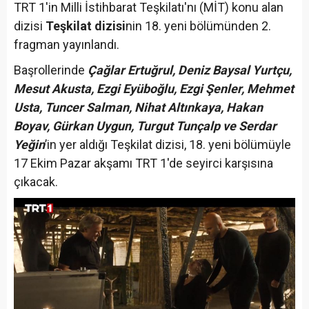
TRT 1'in Milli İstihbarat Teşkilatı'nı (MİT) konu alan
dizisi
Teşkilat dizisi
nin 18. yeni bölümünden 2.
fragman yayınlandı.
Başrollerinde
Çağlar Ertuğrul, Deniz Baysal Yurtçu,
Mesut Akusta, Ezgi Eyüboğlu, Ezgi Şenler, Mehmet
Usta, Tuncer Salman, Nihat Altınkaya, Hakan
Boyav, Gürkan Uygun, Turgut Tunçalp ve Serdar
Yeğin
’in yer aldığı Teşkilat dizisi, 18. yeni bölümüyle
17 Ekim Pazar akşamı TRT 1'de seyirci karşısına
çıkacak.