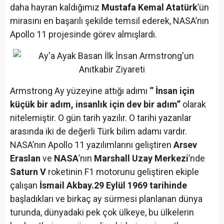
daha hayran kaldığımız
Mustafa Kemal Atatürk
’ün
mirasını en başarılı şekilde temsil ederek, NASA’nın
Apollo 11 projesinde görev almışlardı.
Armstrong Ay yüzeyine attığı adımı
‘’ İnsan için
küçük bir adım, insanlık için dev bir adım’’
olarak
nitelemiştir. O gün tarih yazılır. O tarihi yazanlar
arasında iki de değerli Türk bilim adamı vardır.
NASA’nın Apollo 11 yazılımlarını geliştiren
Arsev
Eraslan
ve
NASA
’nın
Marshall Uzay Merkezi
’nde
Saturn V
roketinin F1 motorunu geliştiren ekiple
çalışan
İsmail Akbay.29 Eylül 1969 tarihinde
başladıkları ve birkaç ay sürmesi planlanan dünya
turunda, dünyadaki pek çok ülkeye, bu ülkelerin