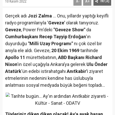
A+
10 Kasım 2022
A-
PAYLAŞ
Gerçek adı
Jozi Zalma
... Onu, yıllardır yaptığı keyifli
radyo programlarıyla '
Geveze'
olarak tanıyoruz.
Geveze
, Power Fm'deki
"Geveze Show"
da
Cumhurbaşkanı Recep Tayyip Erdoğan
'ın
duyurduğu
"Milli Uzay Programı"
nı çok özel bir
anıyla ele aldı. Geveze,
20 Ekim 1969
tarihinde
Apollo 11
mürettebatının,
ABD Başkanı Richard
Nixon
’ın özel uçağıyla Ankara’ya gelerek
Ulu Önder
Atatürk
'ün edebi istirahatgahı
Anıtkabir'
i ziyaret
etmelerinin nedenini kendine has üslubuyla
anlatması sosyal medyada büyük beğeni topladı…
Tüyleriniz diken diken olacak! Ay'a ayak basan