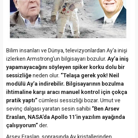
Bilim insanları ve Dünya, televizyonlardan Ay’a inişi
izlerken Armstrong’un bilgisayarı bozulur.
Ay’a iniş
yapamayacağını söyleyen spiker korku dolu bir
sessizliğe
neden olur.
“Telaşa gerek yok! Neil
modülü Ay’a indirebilir. Bilgisayarının bozulma
ihtimaline karşı aracı manuel kontrol için çokça
pratik yaptı’’
cümlesi sessizliği bozar. Umut ve
sevinç dalgası yaratan sesin sahibi
“Ben Arsev
Eraslan, NASA’da Apollo 11’in yazılım ayağında
çalışıyorum’’
der.
Arsev Eraslan, sonrasında Ay kristallerinden