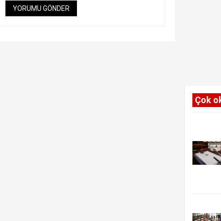
YORUMU GÖNDER
Çok o