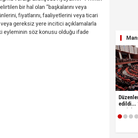
rtilen bir hal olan “başkalarını veya
nlerini, fiyatlarını, faaliyetlerini veya ticari
: "Anlaşma tüm kardeş ülkelerin katılımına açıktır..!"
ıcı veya gereksiz yere incitici açıklamalarla
ki eyleminin söz konusu olduğu ifade
Manş
azete'de yayımlandı... Üniversiteye dönüş için 4 ay süre
Düzenle
edildi...
yeni dö