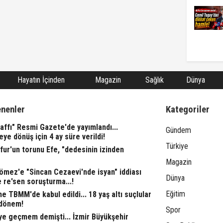
Hayatın İçinden
Magazin
Sağlık
Dünya
enenler
Kategoriler
affı" Resmi Gazete'de yayımlandı...
Gündem
eye dönüş için 4 ay süre verildi!
Türkiye
fur'un torunu Efe, "dedesinin izinden
Magazin
ömez'e "Sincan Cezaevi'nde isyan" iddiası
Dünya
 re'sen soruşturma...!
Eğitim
 TBMM'de kabul edildi... 18 yaş altı suçlular
 dönem!
Spor
ye geçmem demişti... İzmir Büyükşehir