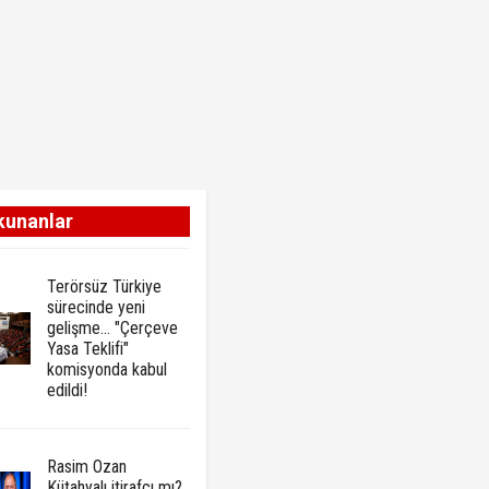
kunanlar
Terörsüz Türkiye
sürecinde yeni
gelişme... "Çerçeve
Yasa Teklifi"
komisyonda kabul
edildi!
Rasim Ozan
Kütahyalı itirafçı mı?