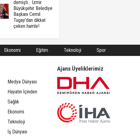
demişti... İzmir
Büyükşehir Belediye
Başkanı Cemil
Tugay'dan dikkat
çeken hamle!
Ekonomi
Eğitim
Teknoloji
Spor
Ajans Üyeliklerimiz
Medya Dünyası
Hayatın İçinden
Sağlık
Ekonomi
Teknoloji
İş Dünyası