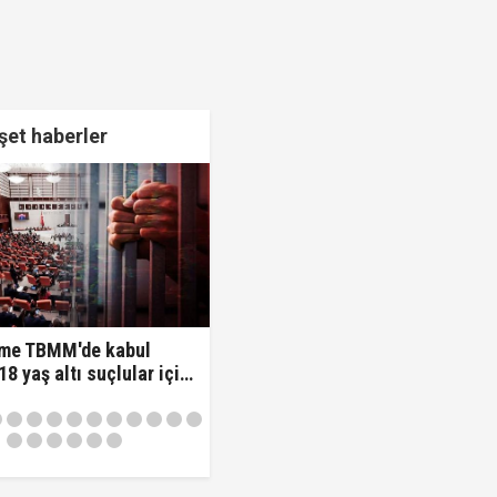
et haberler
 verildi!
me TBMM'de kabul
 18 yaş altı suçlular için
nem!