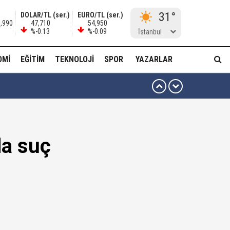
31°
DOLAR/TL (ser.)
EURO/TL (ser.)
9,990
47,710
54,950
%-0.13
%-0.09
İstanbul
OMI
EĞITIM
TEKNOLOJI
SPOR
YAZARLAR
ma...!
da suç