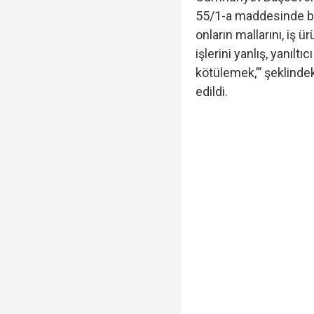
yapmadım' dedi..."
55/1-a maddesinde beli
onların mallarını, iş ürü
Cumhurbaşkanı Erdoğan
işlerini yanlış, yanılt
kötülemek,”’ şeklinde
edildi.
"Öğrenci affı" Resmi G