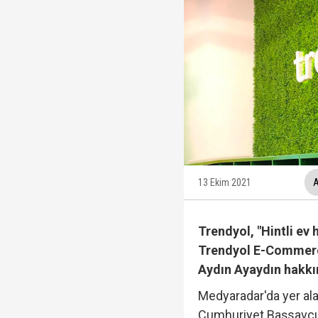
AK Parti'ye geçmem de
Cumhurbaşkanı Erdoğa
Rasim Ozan Kütahyalı 
13 Ekim 2021
A
Terörsüz Türkiye süre
Trendyol, "Hintli ev
Trendyol E-Commerce
Aydın Ayaydın hakk
Medyaradar'da yer ala
TGRT Ankara Temsilci
Cumhuriyet Başsavcılı