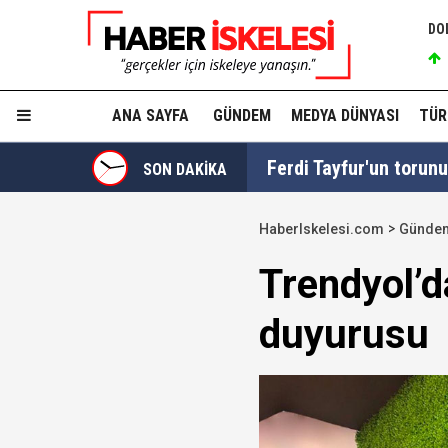
DO
ANA SAYFA
GÜNDEM
MEDYA DÜNYASI
TÜR
Ferdi Tayfur'un torunu 
SON DAKİKA
HaberIskelesi.com
Günde
Turhan Çömez'e "Sinca
Trendyol’d
duyurusu
Düzenleme TBMM'de kab