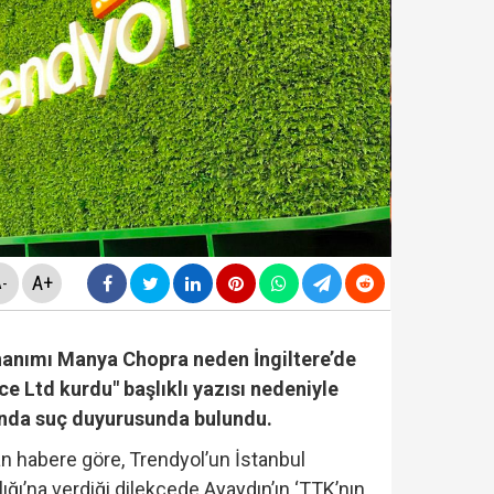
mişti... İzmir Büyükşehir Belediye Başkanı Cemil Tug
n'dan gece yarısı atama kararları! Resmi Gazete'de y
itirafçı mı? Kim bu genel yayın yönetmeni?
A+
-
cinde yeni gelişme... "Çerçeve Yasa Teklifi" komisyonda
 hanımı Manya Chopra neden İngiltere’de
 Ltd kurdu" başlıklı yazısı nedeniyle
ında suç duyurusunda bulundu.
n habere göre, Trendyol’un İstanbul
si Fatih Atik: "Bakan Gürlek 'Demirtaş'ın düzenlemed
ğı’na verdiği dilekçede Ayaydın’ın ‘TTK’nın