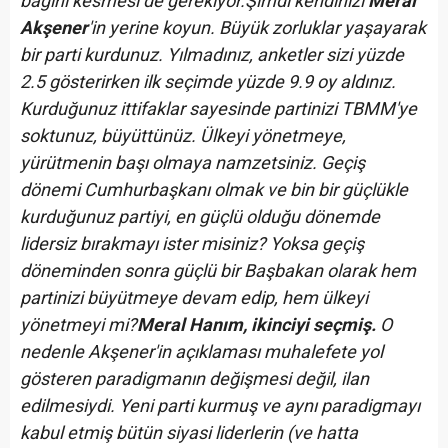
bağını kesmesi de gerekiyor.
Şimdi kendinizi
Meral
Akşener
'in yerine koyun. Büyük zorluklar yaşayarak
bir parti kurdunuz. Yılmadınız, anketler sizi yüzde
2.5 gösterirken ilk seçimde yüzde 9.9 oy aldınız.
Kurduğunuz ittifaklar sayesinde partinizi TBMM'ye
soktunuz, büyüttünüz. Ülkeyi yönetmeye,
yürütmenin başı olmaya namzetsiniz. Geçiş
dönemi Cumhurbaşkanı olmak ve bin bir güçlükle
kurduğunuz partiyi, en güçlü olduğu dönemde
lidersiz bırakmayı ister misiniz? Yoksa geçiş
döneminden sonra güçlü bir Başbakan olarak hem
partinizi büyütmeye devam edip, hem ülkeyi
yönetmeyi mi?
Meral Hanım, ikinciyi seçmiş.
O
nedenle Akşener'in açıklaması muhalefete yol
gösteren paradigmanın değişmesi değil, ilan
edilmesiydi. Yeni parti kurmuş ve aynı paradigmayı
kabul etmiş bütün siyasi liderlerin (ve hatta