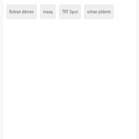
Rıdvan dilmen
maaş
TRT Spor
orhan yıldırım