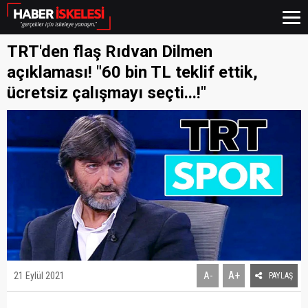
TRT'den flaş Rıdvan Dilmen
açıklaması! "60 bin TL teklif ettik,
ücretsiz çalışmayı seçti...!"
A+
21 Eylül 2021
A-
PAYLAŞ