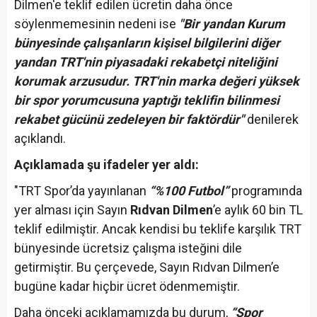
Dilmen'e teklif edilen ücretin daha önce
söylenmemesinin nedeni ise
"Bir yandan Kurum
bünyesinde çalışanların kişisel bilgilerini diğer
yandan TRT'nin piyasadaki rekabetçi niteliğini
korumak arzusudur. TRT'nin marka değeri yüksek
bir spor yorumcusuna yaptığı teklifin bilinmesi
rekabet gücünü zedeleyen bir faktördür"
denilerek
açıklandı.
Açıklamada şu ifadeler yer aldı:
"TRT Spor’da yayınlanan
“%100 Futbol”
programında
yer alması için Sayın
Rıdvan Dilmen
’e aylık 60 bin TL
teklif edilmiştir. Ancak kendisi bu teklife karşılık TRT
bünyesinde ücretsiz çalışma isteğini dile
getirmiştir. Bu çerçevede, Sayın Rıdvan Dilmen’e
bugüne kadar hiçbir ücret ödenmemiştir.
Daha önceki açıklamamızda bu durum,
“Spor