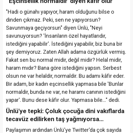
"'Eşcinsellik normaldir' diyen kafir olur"
"Hadi o günahı yapıyor, haram olduğunu bilse o
dinden çıkmaz. Peki, sen ne yapıyorsun?
Savunmaya geçiyorsun" diyen Ünlü, "Neyi
savunuyorsun? 'İnsanların özel hayatlarıdır,
istediğini yapabilir'. İstediğini yapabilir, biz buna bir
şey demiyoruz. Zaten Allah adama özgürlük vermiş.
Fakat sen bu normal midir, değil midir? Helal midir,
haram mıdır? Bana göre istediğini yapsın. Serbest
olsun ne var helaldir, normaldir. Bu adamı kâfir eder.
Bir adam, bir kadın eşcinsellik yapmasa bile 'Bunlar
normaldir, bunda ne var, ne haramı canının istediğini
yapar'. Bunu dese kâfir olur. Yapmasa bile..." dedi.
Ünlü'ye tepki: Çoluk çocuğa dini vakıflarda
tecavüz edilirken taş yağmıyorsa...
Paylaşımın ardından Ünlü'ye Twitter'da çok sayıda