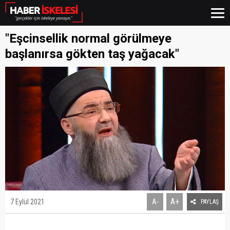
"Eşcinsellik normal görülmeye
başlanırsa gökten taş yağacak"
A+
7 Eylül 2021
A-
PAYLAŞ