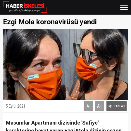
Ezgi Mola koronavirüsü yendi
A+
5 Eylül 2021
A-
PAYLAŞ
Masumlar Apartmanı dizisinde 'Safiye'
karakterine hayat veren Ezgi Mola dizinin sezon