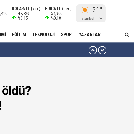
31°
DOLAR/TL (ser.)
EURO/TL (ser.)
3,410
47,720
54,900
%0.15
%0.18
İstanbul
OMI
EĞITIM
TEKNOLOJI
SPOR
YAZARLAR
 ben oradan alırım…'
ha düzenli para göndermiş!
 öldü?
idam edilmeye razıyım'
!
ı...
muda..!"