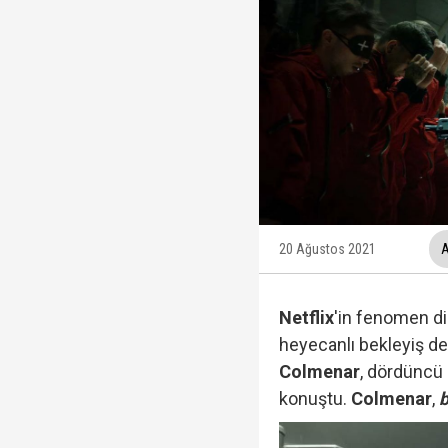
Trabzonspor, KAP'a bi
İzmir Büyükşehir Bele
Ünlüler soruşturmasın
Veli Ağbaba'nın ağabe
20 Ağustos 2021
A
Netflix
'in fenomen di
heyecanlı bekleyiş d
Colmenar
, dördüncü
konuştu.
Colmenar
,
b