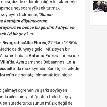
cısı, dizide öldürülen diğer karakterlerle
r yapımda heyecanı yüksek tutmak
nı söyleyen Colmenar,
"Bunun
me kattığını düşünüyorum.
ürüyoruz ve bence bu gerilim katıyor ve
k iyi bir şey."
dedi.
– Biyografisi
Alba Flores
, 27 Ekim 1986’da
Madrid’de dünyaya geldi. Müzisyen bir
Alba’nın babası
Antonio Folres
, annesi ise
Villa
’dır. Aynı zamanda Babaannesi
Lola
escailla
’ da müzisyendir. Sanatçı bir ailede
lores
’in de sanatçı olmamak için hiçbir
o çalmayı öğrenen ve şarkı söyleyen
ında ailesinin yaptığı işten farklı bir şey
 Kısa sürede tutkusunun müzik değil de