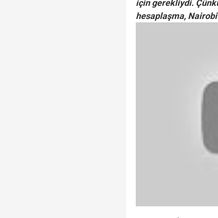
için gerekliydi. Çünk
hesaplaşma, Nairobi'n