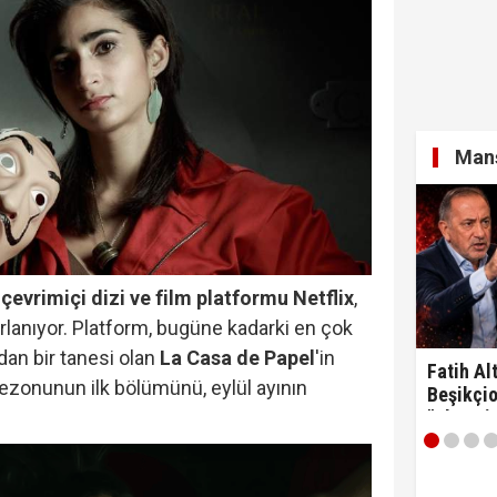
Manş
çevrimiçi dizi ve film platformu Netflix
,
rlanıyor. Platform, bugüne kadarki en çok
an bir tanesi olan
La Casa de Papel
'in
Fatih Alt
sezonunun ilk bölümünü, eylül ayının
Beşikçio
"Ulan si
.