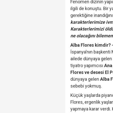
Fenomen dizinin yapım
ilgili de konuştu. Bi
gerektiğine inandığı
karakterlerimize iv
Karakterlerimizi öld
ne olacağını bilememe
Alba Flores kimdir? 
İspanya’nın başkenti 
ailede dünyaya gelen 
tiyatro yapımcısı
Ana 
Flores ve desesi El P
dünyaya gelen
Alba F
sebebi yokmuş.
Küçük yaşlarda piyan
Flores, ergenlik yaşlar
yapmaya karar verdi.