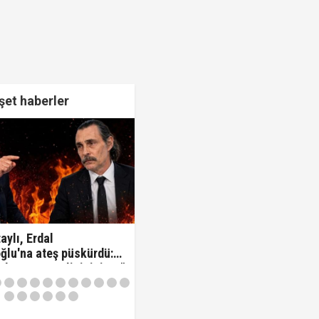
et haberler
aylı, Erdal
ğlu'na ateş püskürdü:
z kamu görevlisisiniz..!"