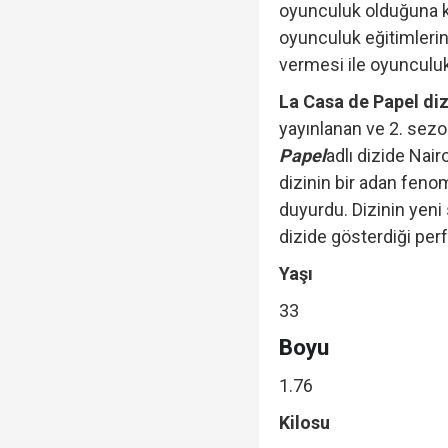
oyunculuk olduğuna ka
oyunculuk eğitimlerine
vermesi ile oyunculuk
La Casa de Papel diz
yayınlanan ve 2. sezo
Papel
adlı dizide Nai
dizinin bir adan fen
duyurdu. Dizinin yeni 
dizide gösterdiği per
Yaşı
33
Boyu
1.76
Kilosu