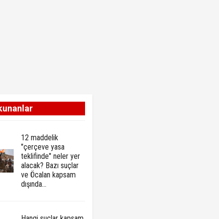
kunanlar
12 maddelik
"çerçeve yasa
teklifinde" neler yer
alacak? Bazı suçlar
ve Öcalan kapsam
dışında…
Hangi suçlar kapsam