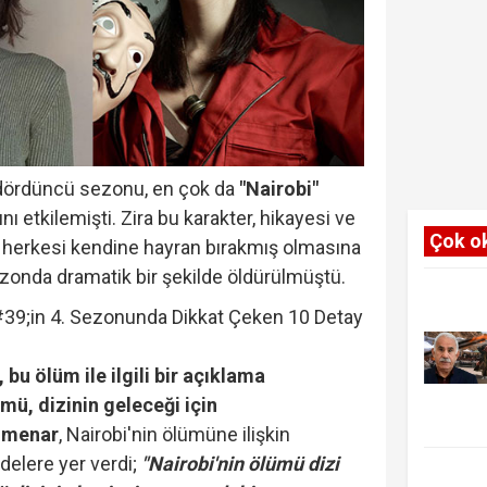
 dördüncü sezonu, en çok da
"Nairobi"
nı etkilemişti. Zira bu karakter, hikayesi ve
Çok o
a herkesi kendine hayran bırakmış olmasına
onda dramatik bir şekilde öldürülmüştü.
bu ölüm ile ilgili bir açıklama
ümü, dizinin geleceği için
lmenar
, Nairobi'nin ölümüne ilişkin
delere yer verdi;
"Nairobi'nin ölümü dizi