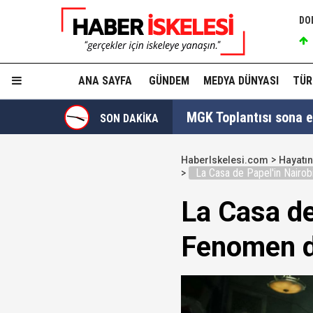
DO
ANA SAYFA
GÜNDEM
MEDYA DÜNYASI
TÜR
MGK Toplantısı sona erd
SON DAKİKA
İzmit Belediyesi'nde '
HaberIskelesi.com
Hayatın
La Casa de Papel'in Nairob
Tahir Sarıkaya'nın he
La Casa de
Hakkında fezleke hazı
Fenomen di
Hangi suçlar kapsam dı
Devlet Bahçeli'den 'dev