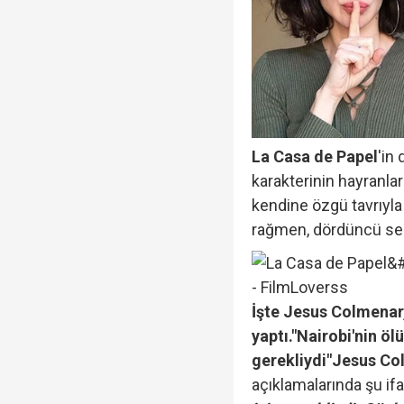
La Casa de Papel
'in
karakterinin hayranları
kendine özgü tavrıyl
rağmen, dördüncü sez
İşte Jesus Colmenar, 
yaptı.
"Nairobi'nin öl
gerekliydi"
Jesus Co
açıklamalarında şu ifa