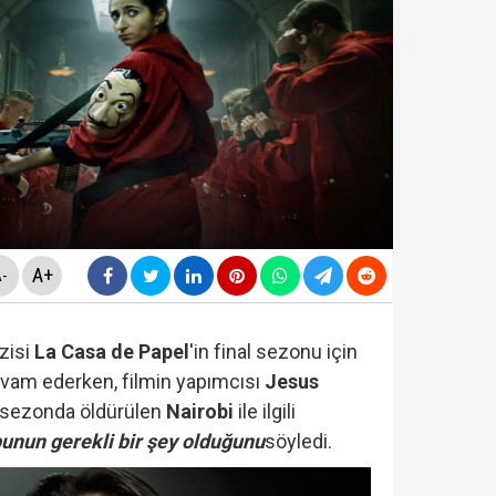
ldirdi... Mohamed Salah'ta mutlu son!
diyesi'nde "yolsuzluk" soruşturması... Veli Ağbaba'nın
da yeni skandal... Telefonundan mide bulandıran yazışm
yi Hür Ağbaba tutuklandı...
A+
-
zisi
La Casa de Papel
'in final sezonu için
evam ederken, filmin yapımcısı
Jesus
 sezonda öldürülen
Nairobi
ile ilgili
unun gerekli bir şey olduğunu
söyledi.