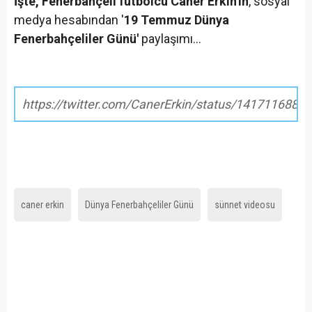
İşte, Fenerbahçeli futbolcu Caner Erkin'in
, sosyal
medya hesabından '
19 Temmuz Dünya
Fenerbahçeliler Günü'
paylaşımı...
https://twitter.com/CanerErkin/status/141711688
caner erkin
Dünya Fenerbahçeliler Günü
sünnet videosu