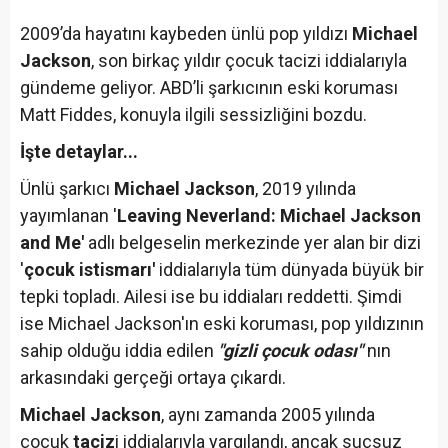
2009’da hayatını kaybeden ünlü pop yıldızı
Michael
Jackson
, son birkaç yıldır çocuk tacizi iddialarıyla
gündeme geliyor. ABD’li şarkıcının eski koruması
Matt Fiddes, konuyla ilgili sessizliğini bozdu.
İşte detaylar...
Ünlü şarkıcı
Michael Jackson
, 2019 yılında
yayımlanan '
Leaving Neverland: Michael Jackson
and Me'
adlı belgeselin merkezinde yer alan bir dizi
'
çocuk istismarı'
iddialarıyla tüm dünyada büyük bir
tepki topladı. Ailesi ise bu iddiaları reddetti. Şimdi
ise Michael Jackson'ın eski koruması, pop yıldızının
sahip olduğu iddia edilen
"gizli çocuk odası"
nın
arkasındaki gerçeği ortaya çıkardı.
Michael Jackson
, aynı zamanda 2005 yılında
çocuk
taciz
i iddialarıyla yargılandı, ancak suçsuz