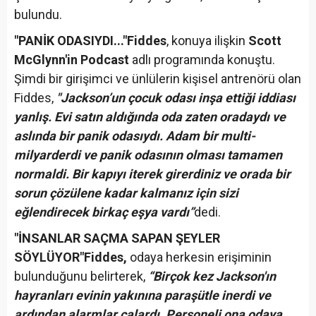
bulundu.
"PANİK ODASIYDI..."
Fiddes
, konuya ilişkin
Scott
McGlynn'in Podcast
adlı programında konuştu.
Şimdi bir girişimci ve ünlülerin kişisel antrenörü olan
Fiddes,
"Jackson’un çocuk odası inşa ettiği iddiası
yanlış. Evi satın aldığında oda zaten oradaydı ve
aslında bir panik odasıydı. Adam bir multi-
milyarderdi ve panik odasının olması tamamen
normaldi. Bir kapıyı iterek girerdiniz ve orada bir
sorun çözülene kadar kalmanız için sizi
eğlendirecek birkaç eşya vardı”
dedi.
"İNSANLAR SAÇMA SAPAN ŞEYLER
SÖYLÜYOR"
Fiddes,
odaya herkesin erişiminin
bulunduğunu belirterek,
“Birçok kez Jackson'ın
hayranları evinin yakınına paraşütle inerdi ve
ardından alarmlar çalardı. Personeli ona odaya