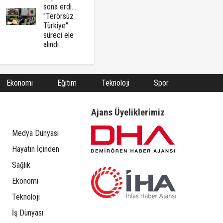
sona erdi...
"Terörsüz
Türkiye"
süreci ele
alındı...
Ekonomi
Eğitim
Teknoloji
Spor
Ajans Üyeliklerimiz
Medya Dünyası
Hayatın İçinden
Sağlık
Ekonomi
Teknoloji
İş Dünyası