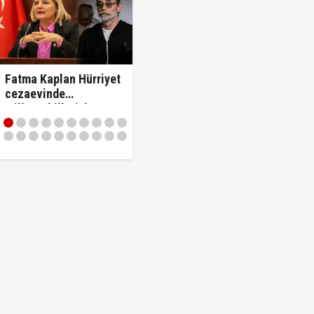
Fatma Kaplan Hürriyet
cezaevinde
milletvekilleriyle
tartıştı: "'Beni siz ihbar
ettiniz' diyerek
vekilleri kovdu..!"