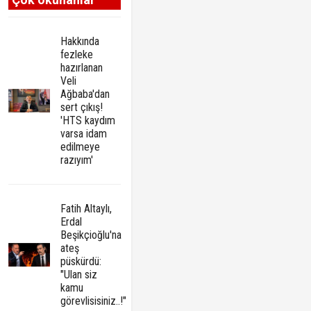
Hakkında
fezleke
hazırlanan
Veli
Ağbaba'dan
sert çıkış!
'HTS kaydım
varsa idam
edilmeye
razıyım'
Fatih Altaylı,
Erdal
Beşikçioğlu'na
ateş
püskürdü:
"Ulan siz
kamu
görevlisisiniz..!"