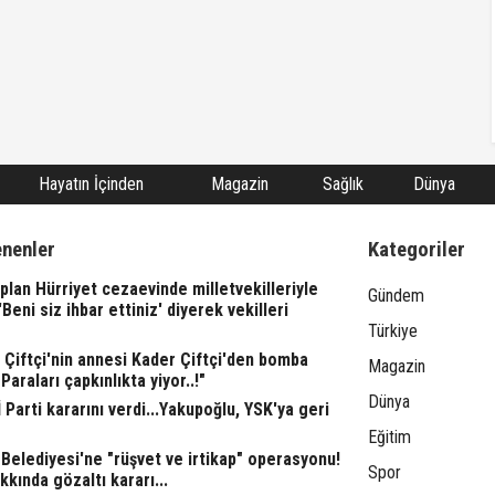
Hayatın İçinden
Magazin
Sağlık
Dünya
enenler
Kategoriler
lan Hürriyet cezaevinde milletvekilleriyle
Gündem
"'Beni siz ihbar ettiniz' diyerek vekilleri
Türkiye
l Çiftçi'nin annesi Kader Çiftçi'den bomba
Magazin
"Paraları çapkınlıkta yiyor..!"
Dünya
 Parti kararını verdi...Yakupoğlu, YSK'ya geri
Eğitim
Belediyesi'ne "rüşvet ve irtikap" operasyonu!
Spor
kkında gözaltı kararı...