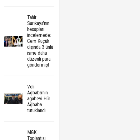
Tahir
Sarıkaya'nın
hesapları
incelemede:
Cem Küçük
dışında 3 ünlü
isme daha
düzenli para
göndermiş!
Veli
Ağbaba'nın
ağabeyi Hür
Ağbaba
tutuklandı...
MGK
Toplantısı