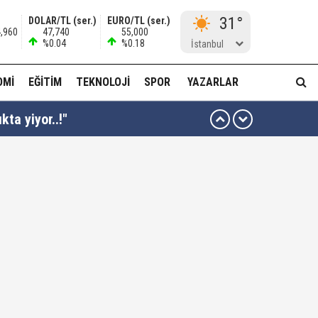
31°
DOLAR/TL (ser.)
EURO/TL (ser.)
4,960
47,740
55,000
%0.04
%0.18
İstanbul
OMI
EĞITIM
TEKNOLOJI
SPOR
YAZARLAR
kta yiyor..!"
ı kararı...
ası dikkat çekti!