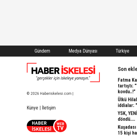
Gündem
Medya Dünyası
Türkiye
Son ekl
Fatma Kap
tartıştı: 
kovdu..!"
© 2026 Haberiskelesi.com |
Ülkü Hila
iddialar: 
Künye
|
İletişim
YSK, YENİ
döndü....
Kuşadası 
15 kişi ha