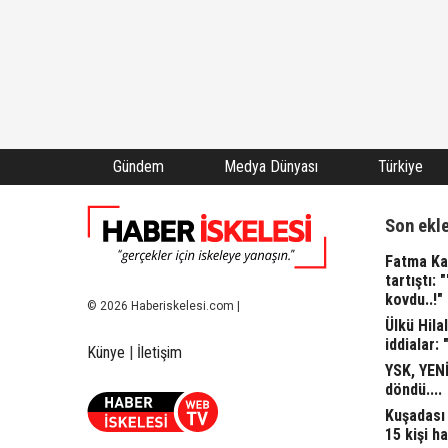
Gündem
Medya Dünyası
Türkiye
Son ekl
Fatma Kap
tartıştı: 
kovdu..!"
© 2026 Haberiskelesi.com |
Ülkü Hila
iddialar: 
Künye
|
İletişim
YSK, YENİ
döndü....
Kuşadası 
15 kişi ha