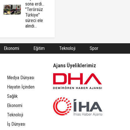
sona erdi...
"Terörsüz
Türkiye"
süreci ele
alındı...
Ekonomi
Eğitim
Teknoloji
Spor
Ajans Üyeliklerimiz
Medya Dünyası
Hayatın İçinden
Sağlık
Ekonomi
Teknoloji
İş Dünyası