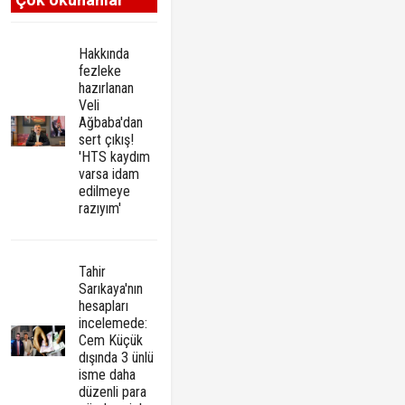
Hakkında
fezleke
hazırlanan
Veli
Ağbaba'dan
sert çıkış!
'HTS kaydım
varsa idam
edilmeye
razıyım'
Tahir
Sarıkaya'nın
hesapları
incelemede:
Cem Küçük
dışında 3 ünlü
isme daha
düzenli para