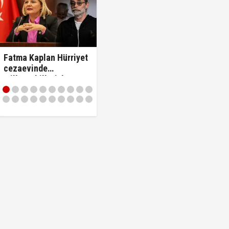
Fatma Kaplan Hürriyet
cezaevinde
milletvekilleriyle
tartıştı: "'Beni siz ihbar
ettiniz' diyerek
vekilleri kovdu..!"