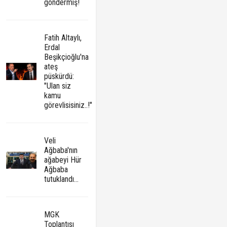
göndermiş!
Fatih Altaylı,
Erdal
Beşikçioğlu'na
ateş
püskürdü:
"Ulan siz
kamu
görevlisisiniz..!"
Veli
Ağbaba'nın
ağabeyi Hür
Ağbaba
tutuklandı...
MGK
Toplantısı