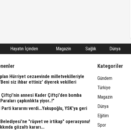
Hayatın İçinden
Magazin
Sağlık
Dünya
enenler
Kategoriler
lan Hürriyet cezaevinde milletvekilleriyle
Gündem
"'Beni siz ihbar ettiniz' diyerek vekilleri
Türkiye
l Çiftçi'nin annesi Kader Çiftçi'den bomba
Magazin
"Paraları çapkınlıkta yiyor..!"
Dünya
 Parti kararını verdi...Yakupoğlu, YSK'ya geri
Eğitim
Belediyesi'ne "rüşvet ve irtikap" operasyonu!
Spor
kkında gözaltı kararı...