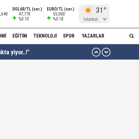
31°
DOLAR/TL (ser.)
EURO/TL (ser.)
2,640
47,770
55,000
%0.10
%0.18
İstanbul
OMI
EĞITIM
TEKNOLOJI
SPOR
YAZARLAR
kta yiyor..!"
ı kararı...
ası dikkat çekti!