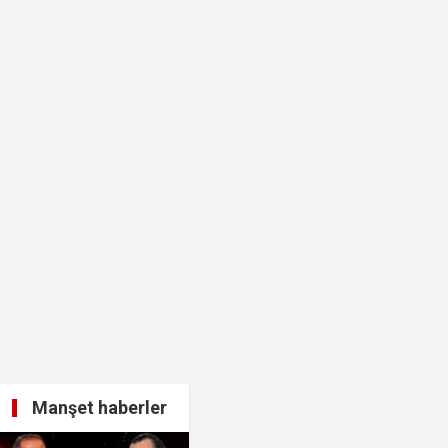
 ağabeyi Hür Ağbaba gözaltında!
alar ve görseller çıktı!
Manşet haberler