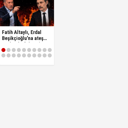
Fatih Altaylı, Erdal
Beşikçioğlu'na ateş
püskürdü: "Ulan siz
kamu görevlisisiniz..!"