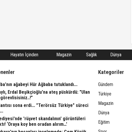
Hayatın İçinden
Magazin
Sağlık
Dünya
enenler
Kategoriler
ba'nın ağabeyi Hür Ağbaba tutuklandı...
Gündem
aylı, Erdal Beşikçioğlu'na ateş püskürdü: "Ulan
Türkiye
görevlisisiniz..!"
Magazin
ntısı sona erdi... "Terörsüz Türkiye" süreci
..
Dünya
ediyesi'nde 'rüşvet skandalının' görüntüleri
Eğitim
ktı! ‘Oraya koy ben oradan alırım…'
Spor
rıkaya'nın hesapları incelemede: Cem Küçük