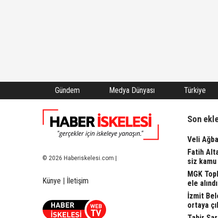
Gündem
Medya Dünyası
Türkiye
Son ekl
Veli Ağba
Fatih Alt
© 2026 Haberiskelesi.com |
siz kamu 
MGK Topla
Künye
|
İletişim
ele alındı.
İzmit Bel
ortaya çı
Tahir Sa