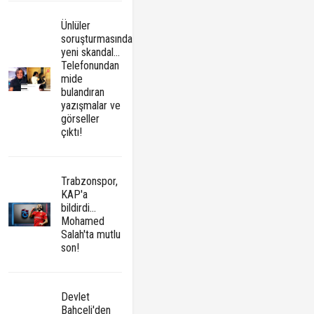
Ünlüler
soruşturmasında
yeni skandal...
Telefonundan
mide
bulandıran
yazışmalar ve
görseller
çıktı!
Trabzonspor,
KAP'a
bildirdi...
Mohamed
Salah'ta mutlu
son!
Devlet
Bahçeli'den