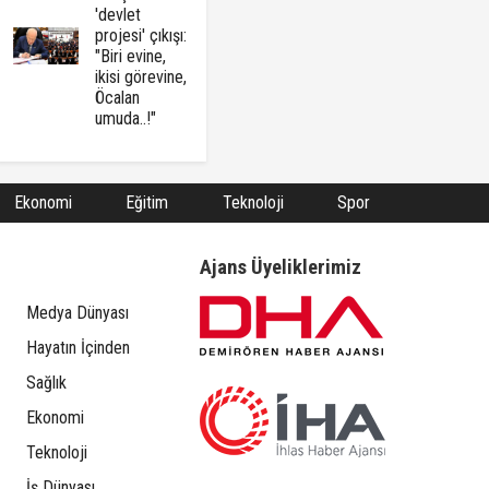
'devlet
projesi' çıkışı:
"Biri evine,
ikisi görevine,
Öcalan
umuda..!"
Ekonomi
Eğitim
Teknoloji
Spor
Ajans Üyeliklerimiz
Medya Dünyası
Hayatın İçinden
Sağlık
Ekonomi
Teknoloji
İş Dünyası