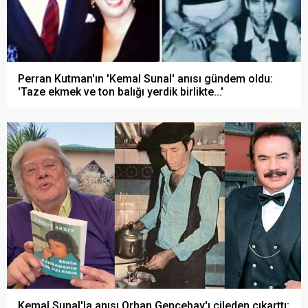
Perran Kutman'ın 'Kemal Sunal' anısı gündem oldu:
'Taze ekmek ve ton balığı yerdik birlikte...'
Kemal Sunal'la anısı Orhan Gencebay'ı çileden çıkarttı: