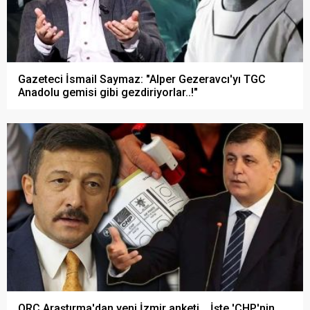
Gazeteci İsmail Saymaz: "Alper Gezeravcı'yı TGC
Anadolu gemisi gibi gezdiriyorlar..!"
ORC Araştırma'dan yeni İzmir anketi... İşte 'CHP'nin