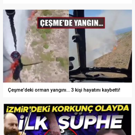
Çeşme'deki orman yangını... 3 kişi hayatını kaybetti!