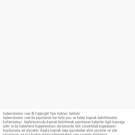
haberiskelesi.com © Copyright Tüm Hakları Saklıdır
haberiskelesi.com'da yayınlanan her türlü yazı ve haber kaynak belirtilmeden
kullanılamaz. Sayfalarımızda kaynak belirtilerek yayınlanan haberler ilgili kaynağa
aittir ve bu haberlerin kopyalanması durumunda, tüm sorumluluk kopyalayan
kişi/kuruma ait olacaktır. Başka kaynak veya gazeteden alıntı yazarlar ve site
yazarlarına ait yazılardan dolayı haberiskelesi.com sorumlu tutulamaz.