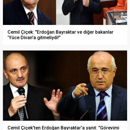
Cemil Çiçek: "Erdoğan Bayraktar ve diğer bakanlar
'Yüce Divan'a gitmeliydi!"
Cemil Çiçek'ten Erdoğan Bayraktar'a yanıt: "Görevimi