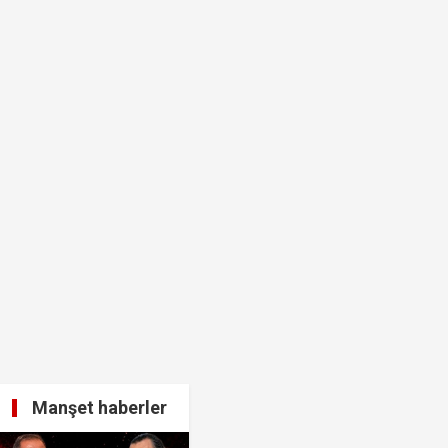
 ağabeyi Hür Ağbaba gözaltında!
alar ve görseller çıktı!
Manşet haberler