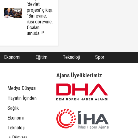
'devlet
projesi' çıkışı:
"Biri evine,
ikisi görevine,
Öcalan
umuda..!"
Ekonomi
Eğitim
Teknoloji
Spor
Ajans Üyeliklerimiz
Medya Dünyası
Hayatın İçinden
Sağlık
Ekonomi
Teknoloji
İş Dünyası