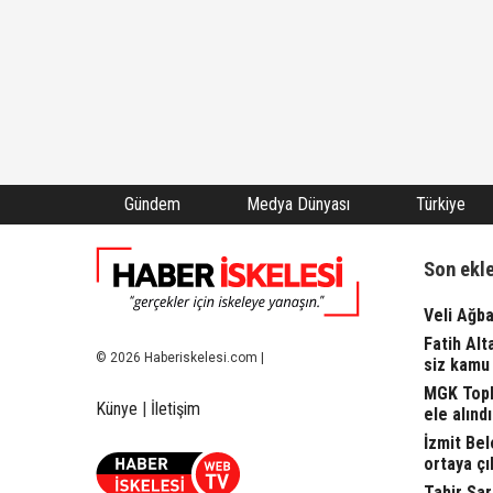
Gündem
Medya Dünyası
Türkiye
Son ekl
Veli Ağba
Fatih Alt
© 2026 Haberiskelesi.com |
siz kamu 
MGK Topla
Künye
|
İletişim
ele alındı.
İzmit Bel
ortaya çı
Tahir Sa