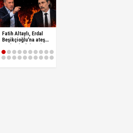
Fatih Altaylı, Erdal
Beşikçioğlu'na ateş
püskürdü: "Ulan siz
kamu görevlisisiniz..!"