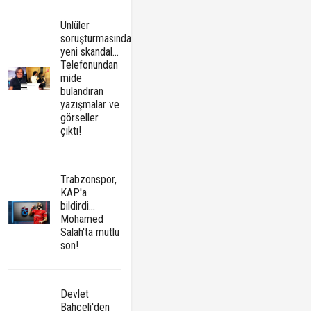
Ünlüler
soruşturmasında
yeni skandal...
Telefonundan
mide
bulandıran
yazışmalar ve
görseller
çıktı!
Trabzonspor,
KAP'a
bildirdi...
Mohamed
Salah'ta mutlu
son!
Devlet
Bahçeli'den