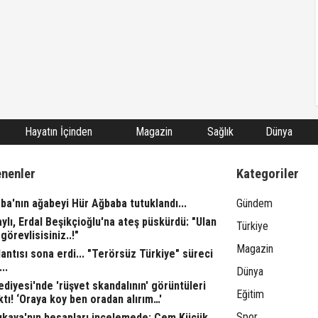
Hayatın İçinden
Magazin
Sağlık
Dünya
enenler
Kategoriler
ba'nın ağabeyi Hür Ağbaba tutuklandı...
Gündem
aylı, Erdal Beşikçioğlu'na ateş püskürdü: "Ulan
Türkiye
görevlisisiniz..!"
Magazin
ntısı sona erdi... "Terörsüz Türkiye" süreci
..
Dünya
ediyesi'nde 'rüşvet skandalının' görüntüleri
Eğitim
ktı! ‘Oraya koy ben oradan alırım…'
Spor
rıkaya'nın hesapları incelemede: Cem Küçük