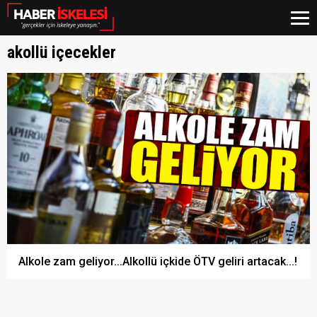
akollü içecekler
Alkole zam geliyor...Alkollü içkide ÖTV geliri artacak...!