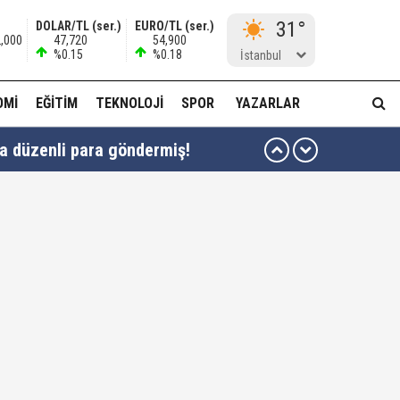
31°
DOLAR/TL (ser.)
EURO/TL (ser.)
2,000
47,720
54,900
%0.15
%0.18
İstanbul
OMI
EĞITIM
TEKNOLOJI
SPOR
YAZARLAR
ha düzenli para göndermiş!
idam edilmeye razıyım'
ı...
muda..!"
 ağabeyi Hür Ağbaba gözaltında!