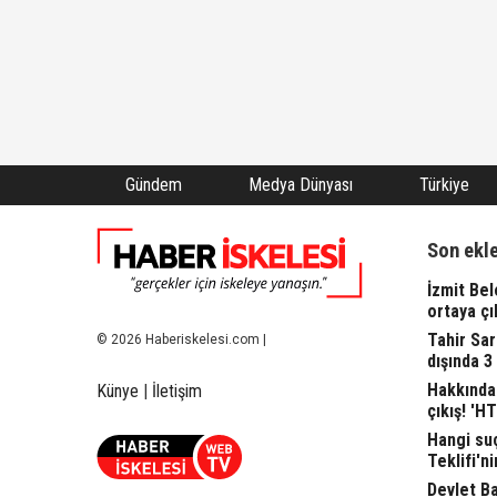
Gündem
Medya Dünyası
Türkiye
Son ekl
İzmit Bel
ortaya çı
Tahir Sa
© 2026 Haberiskelesi.com |
dışında 3
Hakkında 
Künye
|
İletişim
çıkış! 'H
Hangi suç
Teklifi'ni
Devlet Bah