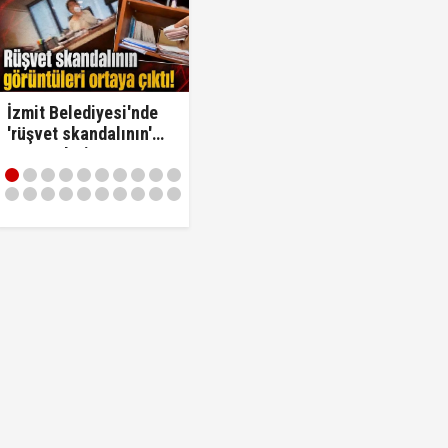
İzmit Belediyesi'nde
'rüşvet skandalının'
görüntüleri ortaya
çıktı! ‘Oraya koy ben
oradan alırım…'