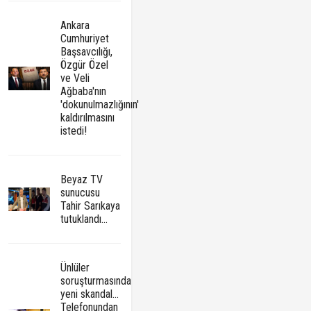
Ankara
Cumhuriyet
Başsavcılığı,
Özgür Özel
ve Veli
Ağbaba'nın
'dokunulmazlığının'
kaldırılmasını
istedi!
Beyaz TV
sunucusu
Tahir Sarıkaya
tutuklandı...
Ünlüler
soruşturmasında
yeni skandal...
Telefonundan