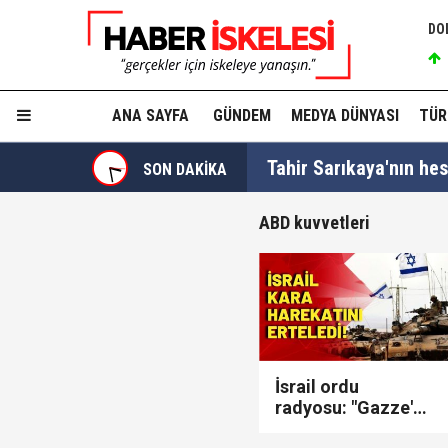
DO
ANA SAYFA
GÜNDEM
MEDYA DÜNYASI
TÜR
Tahir Sarıkaya'nın he
SON DAKİKA
Hakkında fezleke hazı
ABD kuvvetleri
Hangi suçlar kapsam dı
Devlet Bahçeli'den 'dev
Trabzonspor, KAP'a bi
İsrail ordu
radyosu: "Gazze'ye
İzmir Büyükşehir Bele
kara harekatı,