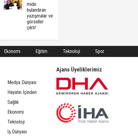
mide
bulandıran
yazışmalar ve
görseller
çıktı!
Ekonomi
Eğitim
Teknoloji
Spor
Ajans Üyeliklerimiz
Medya Dünyası
Hayatın İçinden
Sağlık
Ekonomi
Teknoloji
İş Dünyası