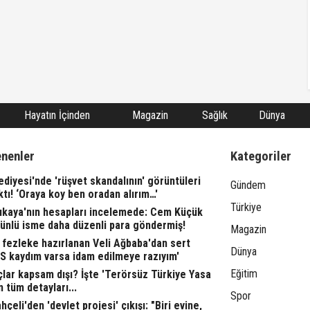
Hayatın İçinden
Magazin
Sağlık
Dünya
enenler
Kategoriler
ediyesi'nde 'rüşvet skandalının' görüntüleri
Gündem
ktı! ‘Oraya koy ben oradan alırım…'
Türkiye
rıkaya'nın hesapları incelemede: Cem Küçük
 ünlü isme daha düzenli para göndermiş!
Magazin
fezleke hazırlanan Veli Ağbaba'dan sert
Dünya
TS kaydım varsa idam edilmeye razıyım'
Eğitim
lar kapsam dışı? İşte 'Terörsüz Türkiye Yasa
n tüm detayları...
Spor
çeli'den 'devlet projesi' çıkışı: "Biri evine,