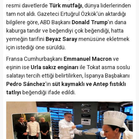
resmi davetlerde
Türk mutfağı
, dünya liderlerinden
tam not aldı. Gazeteci Ertuğrul Özkök'ün aktardığı
bilgilere göre, ABD Başkanı
Donald Trump
'ın dana
kaburga tandır ve beğendiyi çok beğendiği, hatta
yemeğin tarifini
Beyaz Saray
menüsüne ekletmek
için istediği öne sürüldü.
Fransa Cumhurbaşkanı
Emmanuel Macron
ve
eşinin ise
Urla sakız enginarı
ile Tokat asma soslu
salatayı tercih ettiği belirtilirken, İspanya Başbakanı
Pedro Sánchez
'in
süt kaymaklı ve Antep fıstıklı
tatlıyı
beğendiği ifade edildi.