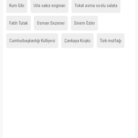
Kum Gibi
Urla sakız enginarı
Tokat asma soslu salata
Fatih Tutak
Osman Sezener
Sinem Özler
Cumhurbaşkanlığı Külliyesi
Çankaya Köşkü
Türk mutfağı