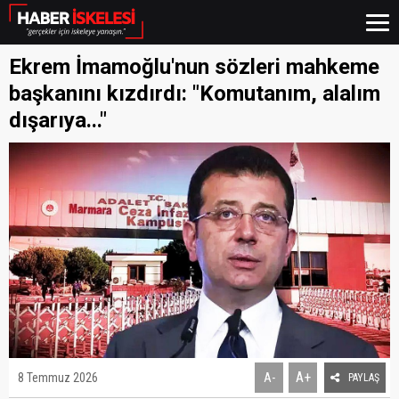
Ekrem İmamoğlu'nun sözleri mahkeme
başkanını kızdırdı: "Komutanım, alalım
dışarıya..."
A+
8 Temmuz 2026
A-
PAYLAŞ