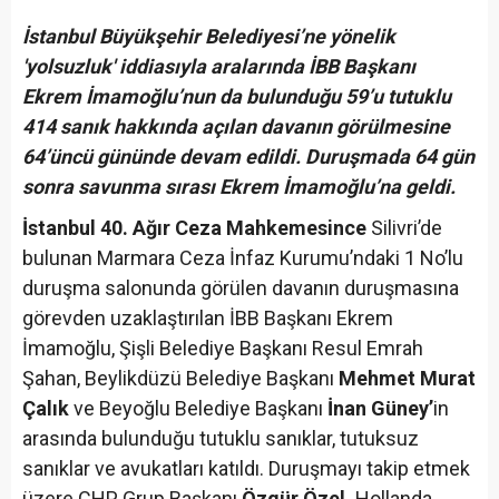
İstanbul Büyükşehir Belediyesi’ne yönelik
'yolsuzluk' iddiasıyla aralarında İBB Başkanı
Ekrem İmamoğlu’nun da bulunduğu 59’u tutuklu
414 sanık hakkında açılan davanın görülmesine
64’üncü gününde devam edildi. Duruşmada 64 gün
sonra savunma sırası Ekrem İmamoğlu’na geldi.
İstanbul 40. Ağır Ceza Mahkemesince
Silivri’de
bulunan Marmara Ceza İnfaz Kurumu’ndaki 1 No’lu
duruşma salonunda görülen davanın duruşmasına
görevden uzaklaştırılan İBB Başkanı Ekrem
İmamoğlu, Şişli Belediye Başkanı Resul Emrah
Şahan, Beylikdüzü Belediye Başkanı
Mehmet Murat
Çalık
ve Beyoğlu Belediye Başkanı
İnan Güney’
in
arasında bulunduğu tutuklu sanıklar, tutuksuz
sanıklar ve avukatları katıldı. Duruşmayı takip etmek
üzere CHP Grup Başkanı
Özgür Özel,
Hollanda,