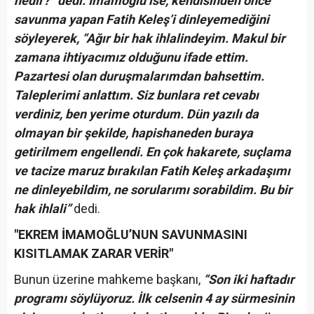
nedir?” dedi. İmamoğlu ise, kendisinden önce
savunma yapan Fatih Keleş’i dinleyemediğini
söyleyerek, “Ağır bir hak ihlalindeyim. Makul bir
zamana ihtiyacımız olduğunu ifade ettim.
Pazartesi olan duruşmalarımdan bahsettim.
Taleplerimi anlattım. Siz bunlara ret cevabı
verdiniz, ben yerime oturdum. Dün yazılı da
olmayan bir şekilde, hapishaneden buraya
getirilmem engellendi. En çok hakarete, suçlama
ve tacize maruz bırakılan Fatih Keleş arkadaşımı
ne dinleyebildim, ne sorularımı sorabildim. Bu bir
hak ihlali”
dedi.
"EKREM İMAMOĞLU’NUN SAVUNMASINI
KISITLAMAK ZARAR VERİR"
Bunun üzerine mahkeme başkanı,
“Son iki haftadır
programı söylüyoruz. İlk celsenin 4 ay sürmesinin