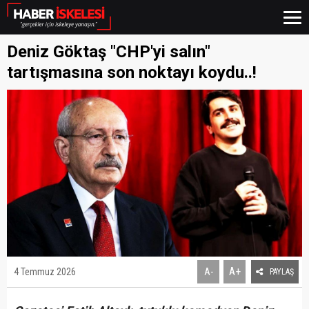
Deniz Göktaş "CHP'yi salın"
tartışmasına son noktayı koydu..!
A+
4 Temmuz 2026
A-
PAYLAŞ