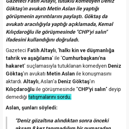
Gazeteci Fatih Altaylı, tutuklu komedyen Deniz
Göktaş'ın avukatı Metin Aslan ile yaptığı
görüşmenin ayrıntılarını paylaştı. Göktaş da
avukatı aracılığıyla yaptığı açıklamada, Kemal
Kılıçdaroğlu ile görüşmesinde "CHP'yi salın"
ifadesini kullandığını doğruladı.
Gazeteci
Fatih Altaylı
, '
halkı kin ve düşmanlığa
tahrik ve aşağılama
' ile '
Cumhurbaşkanı'na
hakaret
' suçlamasıyla tutuklanan komedyen
Deniz
Göktaş
'ın avukatı
Metin Aslan
ile konuşmasını
aktardı.
Altaylı
, Aslan'a
Deniz Göktaş
'ın
Kılıçdaroğlu
ile görüşmesinde "
CHP'yi salın
" deyip
demediği
tatışmalarını sordu.
Aslan, şunları söyledi:
“Deniz gözaltına alındıktan sonra önceki
akşam 8 kez tanımadığım bir numaradan