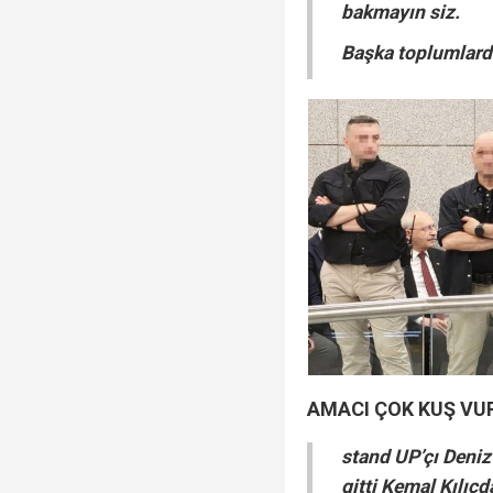
bakmayın siz.
Başka toplumlarda
AMACI ÇOK KUŞ V
stand UP’çı Deniz
gitti Kemal Kılıçd