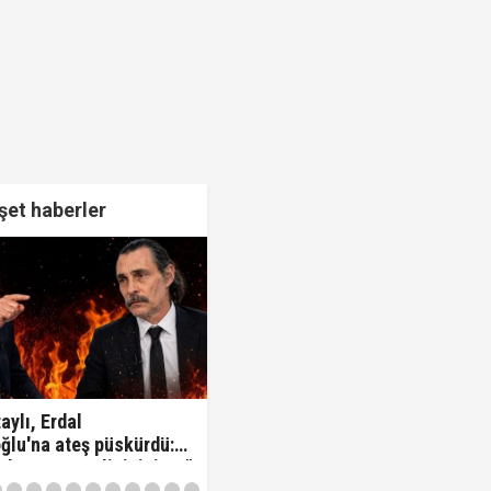
et haberler
aylı, Erdal
ğlu'na ateş püskürdü:
z kamu görevlisisiniz..!"