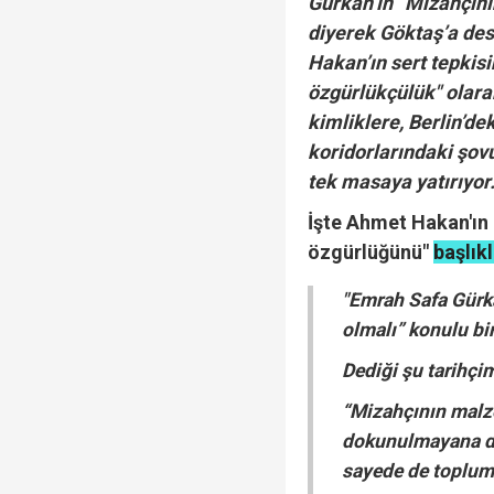
Gürkan’ın “Mizahçın
diyerek Göktaş’a des
Hakan’ın sert tepkisin
özgürlükçülük" olara
kimliklere, Berlin’de
koridorlarındaki şovu
tek masaya yatırıyor
İşte Ahmet Hakan'ın 
özgürlüğünü"
başlıkl
"Emrah Safa Gürka
olmalı” konulu bi
Dediği şu tarihçi
“Mizahçının malz
dokunulmayana d
sayede de topluml