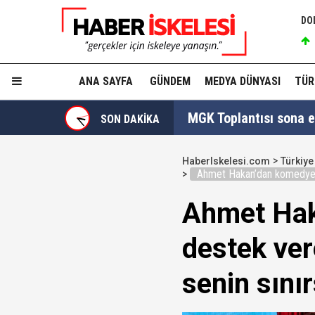
DO
ANA SAYFA
GÜNDEM
MEDYA DÜNYASI
TÜR
MGK Toplantısı sona erd
SON DAKİKA
İzmit Belediyesi'nde '
HaberIskelesi.com
Türkiye
Ahmet Hakan’dan komedyen D
Tahir Sarıkaya'nın he
Ahmet Hak
Hakkında fezleke hazı
destek ver
Hangi suçlar kapsam dı
senin sını
Devlet Bahçeli'den 'dev