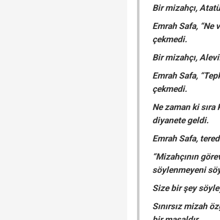
Bir mizahçı, Atat
Emrah Safa, “Ne v
çekmedi.
Bir mizahçı, Alev
Emrah Safa, “Tepk
çekmedi.
Ne zaman ki sıra K
diyanete geldi.
Emrah Safa, tered
“Mizahçının göre
söylenmeyeni söy
Size bir şey söyl
Sınırsız mizah ö
bir masaldır.