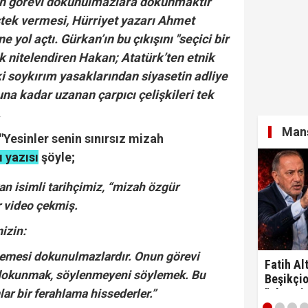
ın görevi dokunulmazlara dokunmaktır”
tek vermesi, Hürriyet yazarı Ahmet
e yol açtı. Gürkan’ın bu çıkışını "seçici bir
k nitelendiren Hakan; Atatürk’ten etnik
ki soykırım yasaklarından siyasetin adliye
na kadar uzanan çarpıcı çelişkileri tek
.
Manş
"Yesinler senin sınırsız mizah
ı yazısı
şöyle;
n isimli tarihçimiz, “mizah özgür
r video çekmiş.
mizin:
emesi dokunulmazlardır. Onun görevi
Fatih Alt
okunmak, söylenmeyeni söylemek. Bu
Beşikçio
"Ulan si
ar bir ferahlama hissederler.”