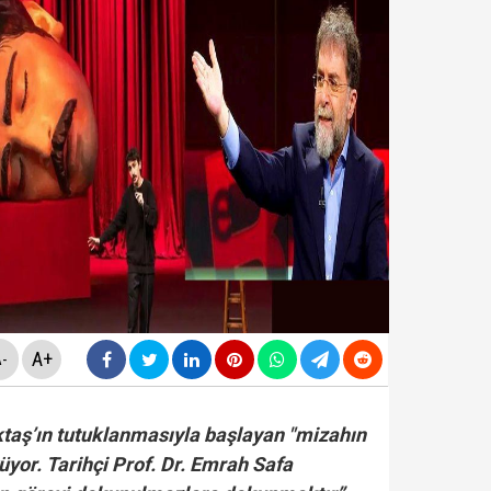
ldirdi... Mohamed Salah'ta mutlu son!
diyesi'nde "yolsuzluk" soruşturması... Veli Ağbaba'nın
da yeni skandal... Telefonundan mide bulandıran yazışm
yi Hür Ağbaba tutuklandı...
A+
-
aş’ın tutuklanmasıyla başlayan "mizahın
yüyor. Tarihçi Prof. Dr. Emrah Safa