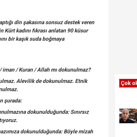
aptığı din şakasına sonsuz destek veren
n Kürt kadını fıkrası anlatan 90 küsur
nını bir kaşık suda boğmaya
/ iman / Kuran / Allah mı dokunulmaz?
ulmaz. Alevilik de dokunulmaz. Etnik
Çok o
unulmaz.
n şurada:
unulmazına dokunulduğunda: Sınırsız
tıyoruz.
mazımıza dokunulduğunda: Böyle mizah