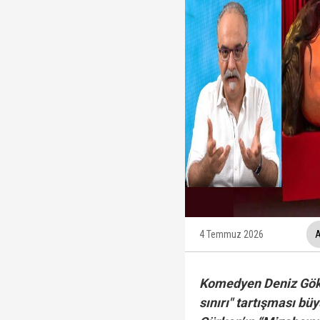
Trabzonspor, KAP'a bi
İzmir Büyükşehir Bele
Ünlüler soruşturmasın
Veli Ağbaba'nın ağabe
4 Temmuz 2026
A
Komedyen Deniz Gökt
sınırı" tartışması bü