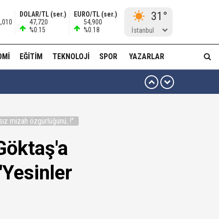
31°
DOLAR/TL (ser.)
EURO/TL (ser.)
2,010
47,720
54,900
%0.15
%0.18
İstanbul
OMI
EĞITIM
TEKNOLOJI
SPOR
YAZARLAR
 ben oradan alırım…'
sız mizah özgürlüğünü..!"
ha düzenli para göndermiş!
öktaş'a
idam edilmeye razıyım'
"Yesinler
ı...
muda..!"