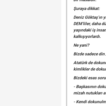
Şuraya dikkat:
Deniz Göktaş’ın y
DEM’liler, daha dü
yaşındaki iş insa
kalkışıyorlardı.
Ne yani?
Bizde sadece din 
Atatürk de dokun
kimlikler de dok
Bizdeki esas soru
- Başkasının dok
mizah nutukları a
- Kendi dokunul