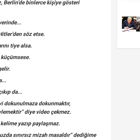
 Berlin’de binlerce kişiye gösteri
yerinde...
Hitler’den söz etse.
ını tiye alsa.
k küçümsese.
elir.
...
ıkıp da...
vi dokunulmaza dokunmaktır,
lemektir” diye video çekmez.
r kelime yazıp paylaşmaz.
zda sınırsız mizah masaldır” dediğime