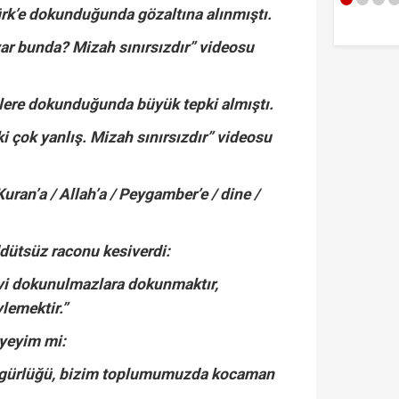
ürk’e dokunduğunda gözaltına alınmıştı.
ar bunda? Mizah sınırsızdır” videosu
ilere dokunduğunda büyük tepki almıştı.
i çok yanlış. Mizah sınırsızdır” videosu
uran’a / Allah’a / Peygamber’e / dine /
dütsüz raconu kesiverdi:
vi dokunulmazlara dokunmaktır,
lemektir.”
eyeyim mi:
zgürlüğü, bizim toplumumuzda kocaman