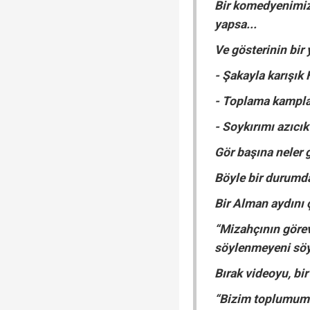
Bir komedyenimiz,
yapsa...
Ve gösterinin bir 
- Şakayla karışık 
- Toplama kamplar
- Soykırımı azıcı
Gör başına neler g
Böyle bir durumda
Bir Alman aydını ç
“Mizahçının göre
söylenmeyeni söy
Bırak videoyu, bi
“Bizim toplumumu