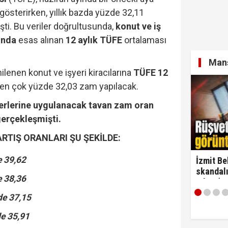
gösterirken, yıllık bazda yüzde 32,11
ti. Bu veriler doğrultusunda,
konut ve iş
şında
esas alınan
12 aylık TÜFE
ortalaması
Manş
lenen konut ve işyeri kiracılarına
TÜFE 12
 en çok yüzde 32,03 zam yapılacak.
yerlerine uygulanacak tavan zam oran
gerçekleşmişti.
ARTIŞ ORANLARI ŞU ŞEKİLDE:
e 39,62
İzmit Be
skandalı
 38,36
çıktı! ‘
alırım…'
de 37,15
de 35,91