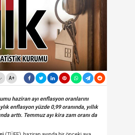
da yeni skandal... Telefonundan mide bulandıran yazışm
nüne taşındı... Altın fiyatları gaza bastı!
yasa teklifinde" neler yer alacak? Bazı suçlar ve Öca
rüşvet skandalının' görüntüleri ortaya çıktı! ‘Oraya koy
A+
-
rumu haziran ayı enflasyon oranlarını
ylık enflasyon yüzde 0,99 oranında, yıllık
ında arttı. Temmuz ayı kira zam oranı da
ksi
(TÜFE), haziran ayında bir önceki aya