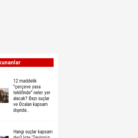
kunanlar
12 maddelik
"çerçeve yasa
teklifinde" neler yer
alacak? Bazı suçlar
ve Öcalan kapsam
dışında…
Hangi suçlar kapsam
dışı? İşte 'Terörsüz