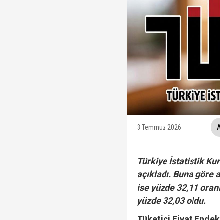
Ünlüler soruşturmasın
Yükseliş üst üste 3. gü
12 maddelik "çerçeve 
İzmit Belediyesi'nde '
3 Temmuz 2026
A
Türkiye İstatistik Ku
açıkladı. Buna göre a
ise yüzde 32,11 oran
yüzde 32,03 oldu.
Tüketici Fiyat Ende