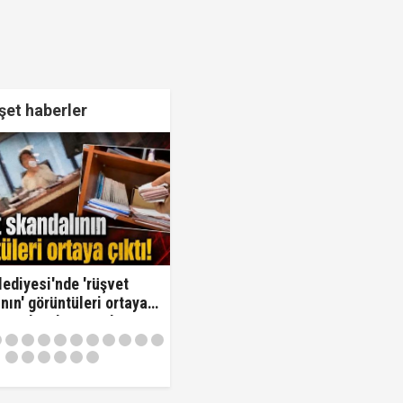
et haberler
lediyesi'nde 'rüşvet
nın' görüntüleri ortaya
Oraya koy ben oradan