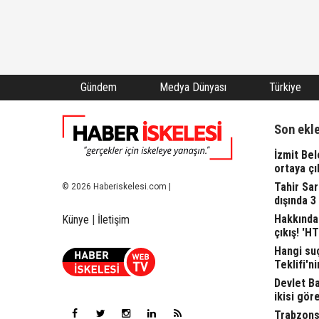
Gündem
Medya Dünyası
Türkiye
Son ekl
İzmit Bel
ortaya çı
Tahir Sa
© 2026 Haberiskelesi.com |
dışında 3
Hakkında 
Künye
|
İletişim
çıkış! 'H
Hangi suç
Teklifi'ni
Devlet Bah
ikisi gör
Trabzonsp