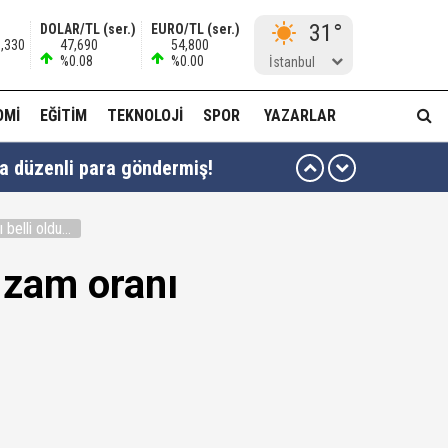
31°
DOLAR/TL (ser.)
EURO/TL (ser.)
8,330
47,690
54,800
%0.08
%0.00
İstanbul
OMI
EĞITIM
TEKNOLOJI
SPOR
YAZARLAR
ha düzenli para göndermiş!
idam edilmeye razıyım'
belli oldu...
ı...
a zam oranı
muda..!"
 ağabeyi Hür Ağbaba gözaltında!