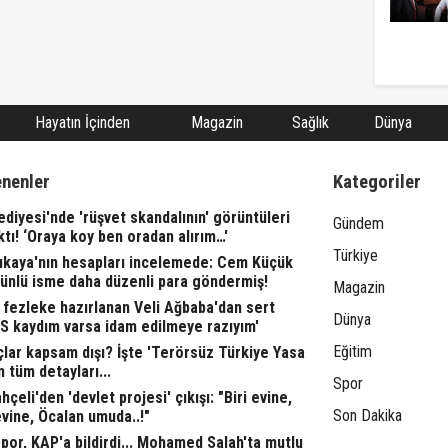
Hayatın İçinden
Magazin
Sağlık
Dünya
enenler
Kategoriler
ediyesi'nde 'rüşvet skandalının' görüntüleri
Gündem
ktı! ‘Oraya koy ben oradan alırım…'
Türkiye
rıkaya'nın hesapları incelemede: Cem Küçük
 ünlü isme daha düzenli para göndermiş!
Magazin
fezleke hazırlanan Veli Ağbaba'dan sert
Dünya
TS kaydım varsa idam edilmeye razıyım'
Eğitim
lar kapsam dışı? İşte 'Terörsüz Türkiye Yasa
n tüm detayları...
Spor
çeli'den 'devlet projesi' çıkışı: "Biri evine,
Son Dakika
evine, Öcalan umuda..!"
or, KAP'a bildirdi... Mohamed Salah'ta mutlu