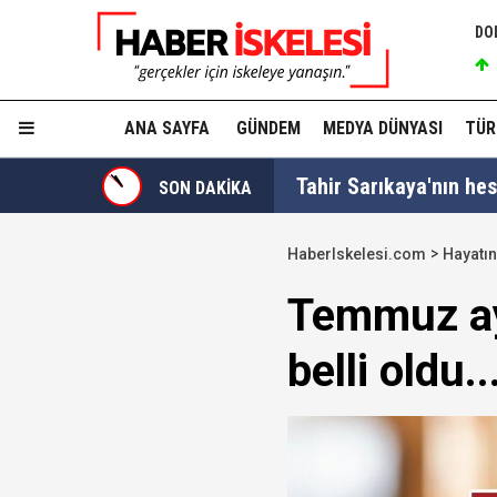
DO
ANA SAYFA
GÜNDEM
MEDYA DÜNYASI
TÜR
Tahir Sarıkaya'nın he
SON DAKİKA
Hakkında fezleke hazı
HaberIskelesi.com
Hayatın
Hangi suçlar kapsam dı
Temmuz ayı
Devlet Bahçeli'den 'dev
belli oldu..
Trabzonspor, KAP'a bi
İzmir Büyükşehir Bele