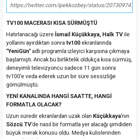
https://twitter.com/ipekkozbey/status/207309747
TV100 MACERASI KISA SÜRMÜŞTÜ
Hatırlanacağı üzere
İsmail Küçükkaya, Halk TV
ile
yollarını ayırdıktan sonra
tv100
ekranlarında
"YeniGün"
adlı programla izleyici karşısına çıkmaya
başlamıştı. Ancak bu birliktelik oldukça kısa sürmüş,
deneyimli televizyoncu sadece 11 gün sonra
tv100'e veda ederek uzun bir süre sessizliğe
gömülmüştü.
YENİ KANALINDA HANGİ SAATTE, HANGİ
FORMATLA OLACAK?
Uzun süredir ekranlardan uzak olan
Küçükkaya
’nın
Sözcü TV
'de nasıl bir formatla yer alacağı şimdiden
büyük merak konusu oldu. Medya kulislerinden