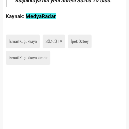
Küçükkaya’nın yeni adresi Sözcü TV oldu.
Kaynak:
MedyaRadar
İsmail Küçükkaya
SÖZCÜ TV
İpek Özbey
İsmail Küçükkaya kimdir