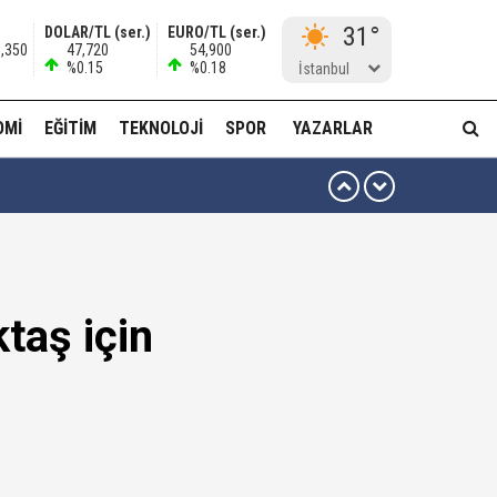
31°
DOLAR/TL (ser.)
EURO/TL (ser.)
5,350
47,720
54,900
%0.15
%0.18
İstanbul
OMI
EĞITIM
TEKNOLOJI
SPOR
YAZARLAR
 ben oradan alırım…'
ha düzenli para göndermiş!
taş için
idam edilmeye razıyım'
ı...
muda..!"