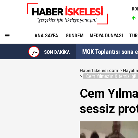
DO
ANA SAYFA
GÜNDEM
MEDYA DÜNYASI
TÜR
MGK Toplantısı sona erd
SON DAKİKA
İzmit Belediyesi'nde '
HaberIskelesi.com
Hayatın
Cem Yılmaz'ın X temizliği!
Tahir Sarıkaya'nın he
Cem Yılmaz
Hakkında fezleke hazı
sessiz pr
Hangi suçlar kapsam dı
Devlet Bahçeli'den 'dev