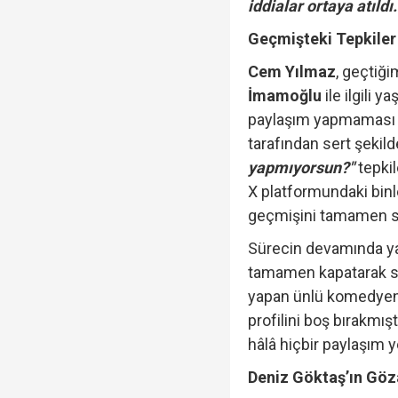
iddialar ortaya atıldı.
Geçmişteki Tepkiler 
Cem Yılmaz
, geçtiğ
İmamoğlu
ile ilgili 
paylaşım yapmaması n
tarafından sert şekilde
yapmıyorsun?"
tepkil
X platformundaki binle
geçmişini tamamen si
Sürecin devamında y
tamamen kapatarak 
yapan ünlü komedyen,
profilini boş bırakmışt
hâlâ hiçbir paylaşım y
Deniz Göktaş’ın Göz