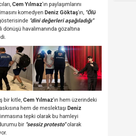
ıları,
Cem Yılmaz
'ın paylaşımlarını
olmasını komedyen
Deniz Göktaş
’ın,
"Ölü
gösterisinde
"dini değerleri aşağıladığı"
atili dönüşü havalimanında gözaltına
rdi.
bir kitle,
Cem Yılmaz
’ın hem üzerindeki
baskısına hem de meslektaşı
Deniz
alınmasına tepki olarak bu hamleyi
 durumu bir
"sessiz protesto"
olarak
yor.