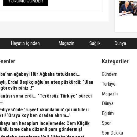
YORUMU GÖNDER
Hayatın İçinden
Magazin
Sağlık
Dünya
enenler
Kategoriler
ba'nın ağabeyi Hür Ağbaba tutuklandı...
Gündem
aylı, Erdal Beşikçioğlu'na ateş püskürdü: "Ulan
Türkiye
görevlisisiniz..!"
Magazin
ntısı sona erdi... "Terörsüz Türkiye" süreci
..
Dünya
ediyesi'nde 'rüşvet skandalının' görüntüleri
Eğitim
ktı! ‘Oraya koy ben oradan alırım…'
Spor
rıkaya'nın hesapları incelemede: Cem Küçük
 ünlü isme daha düzenli para göndermiş!
Son Dakika