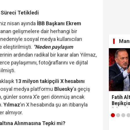
Süreci Tetikledi
imiz nisan ayında
İBB Başkanı Ekrem
yaşanan gelişmelere dair herhangi bir
edeniyle sosyal medya kullanıcıları
Manş
 eleştirilmişti.
"Neden paylaşım
erinin ardından radikal bir karar alan Yılmaz,
rce paylaşımını, fotoğraflarını ve dijital
lmişti.
aklaşık
13 milyon takipçili X hesabını
sosyal medya platformu
Bluesky
’a geçiş
 günler sonra X’e geri dönmüş ancak
Fatih Alt
Beşikçio
ı.
Yılmaz
’ın X hesabında şu an itibarıyla
"Ulan si
er almıyor.
altına Alınmasına Tepki mi?