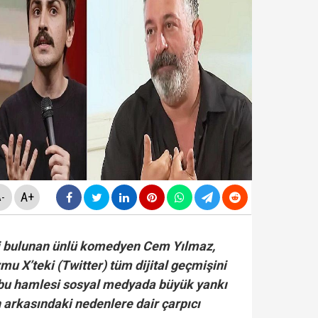
ldirdi... Mohamed Salah'ta mutlu son!
diyesi'nde "yolsuzluk" soruşturması... Veli Ağbaba'nın
da yeni skandal... Telefonundan mide bulandıran yazışm
yi Hür Ağbaba tutuklandı...
A+
-
si bulunan ünlü komedyen Cem Yılmaz,
u X’teki (Twitter) tüm dijital geçmişini
 bu hamlesi sosyal medyada büyük yankı
n arkasındaki nedenlere dair çarpıcı