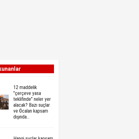
kunanlar
12 maddelik
"çerçeve yasa
teklifinde" neler yer
alacak? Bazı suçlar
ve Öcalan kapsam
dışında…
Hangi suçlar kapsam