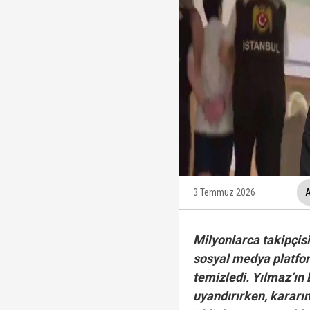
Trabzonspor, KAP'a bi
İzmir Büyükşehir Bele
Ünlüler soruşturmasın
Veli Ağbaba'nın ağabe
3 Temmuz 2026
A
Milyonlarca takipçi
sosyal medya platform
temizledi. Yılmaz’ın
uyandırırken, kararı