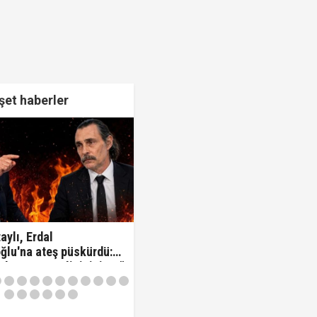
et haberler
aylı, Erdal
ğlu'na ateş püskürdü:
z kamu görevlisisiniz..!"