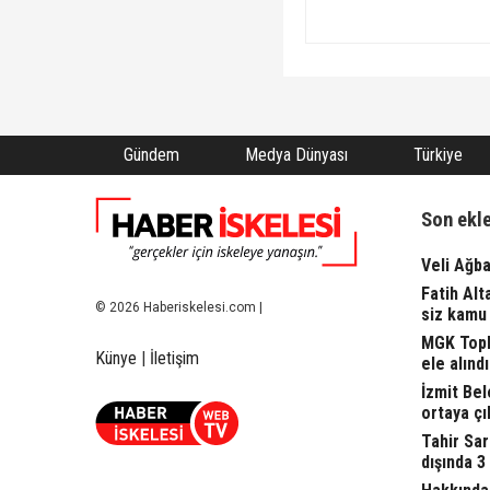
Gündem
Medya Dünyası
Türkiye
Son ekl
Veli Ağba
Fatih Alt
© 2026 Haberiskelesi.com |
siz kamu 
MGK Topla
Künye
|
İletişim
ele alındı.
İzmit Bel
ortaya çı
Tahir Sa
dışında 3