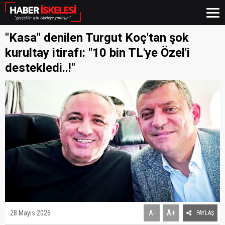
"Kasa" denilen Turgut Koç'tan şok
kurultay itirafı: "10 bin TL'ye Özel'i
destekledi..!"
A+
28 Mayıs 2026
A-
PAYLAŞ