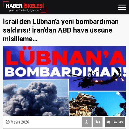
İsrail'den Lübnan'a yeni bombardıman
saldırısı! İran'dan ABD hava üssüne
misilleme...
A+
28 Mayıs 2026
A-
PAYLAŞ