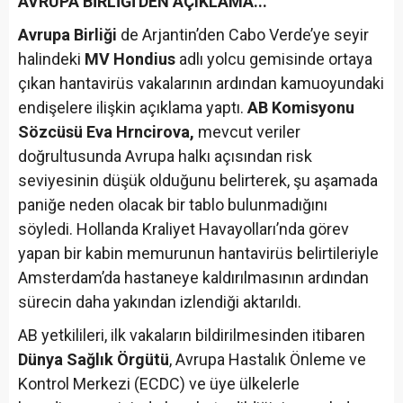
AVRUPA BİRLİĞİ'DEN AÇIKLAMA...
Avrupa Birliği
de Arjantin’den Cabo Verde’ye seyir
halindeki
MV Hondius
adlı yolcu gemisinde ortaya
çıkan hantavirüs vakalarının ardından kamuoyundaki
endişelere ilişkin açıklama yaptı.
AB Komisyonu
Sözcüsü Eva Hrncirova,
mevcut veriler
doğrultusunda Avrupa halkı açısından risk
seviyesinin düşük olduğunu belirterek, şu aşamada
paniğe neden olacak bir tablo bulunmadığını
söyledi. Hollanda Kraliyet Havayolları’nda görev
yapan bir kabin memurunun hantavirüs belirtileriyle
Amsterdam’da hastaneye kaldırılmasının ardından
sürecin daha yakından izlendiği aktarıldı.
AB yetkilileri, ilk vakaların bildirilmesinden itibaren
Dünya Sağlık Örgütü
, Avrupa Hastalık Önleme ve
Kontrol Merkezi (ECDC) ve üye ülkelerle