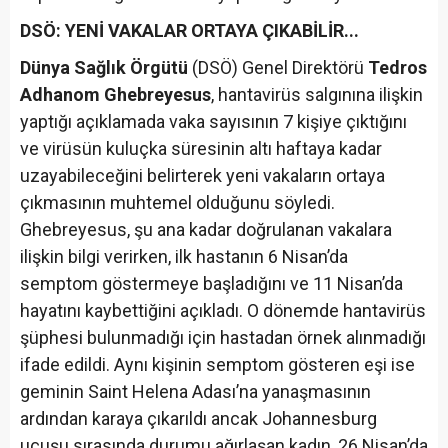
DSÖ: YENİ VAKALAR ORTAYA ÇIKABİLİR...
Dünya Sağlık Örgütü
(DSÖ) Genel Direktörü
Tedros
Adhanom Ghebreyesus
, hantavirüs salgınına ilişkin
yaptığı açıklamada vaka sayısının 7 kişiye çıktığını
ve virüsün kuluçka süresinin altı haftaya kadar
uzayabileceğini belirterek yeni vakaların ortaya
çıkmasının muhtemel olduğunu söyledi.
Ghebreyesus, şu ana kadar doğrulanan vakalara
ilişkin bilgi verirken, ilk hastanın 6 Nisan’da
semptom göstermeye başladığını ve 11 Nisan’da
hayatını kaybettiğini açıkladı. O dönemde hantavirüs
şüphesi bulunmadığı için hastadan örnek alınmadığı
ifade edildi. Aynı kişinin semptom gösteren eşi ise
geminin Saint Helena Adası’na yanaşmasının
ardından karaya çıkarıldı ancak Johannesburg
uçuşu sırasında durumu ağırlaşan kadın, 26 Nisan’da