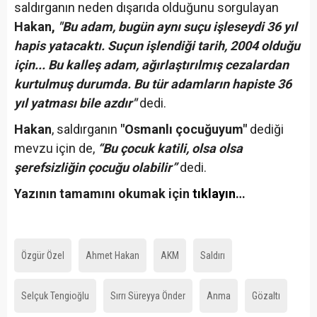
saldırganın neden dışarıda olduğunu sorgulayan
Hakan,
"Bu adam, bugün aynı suçu işleseydi 36 yıl
hapis yatacaktı. Suçun işlendiği tarih, 2004 olduğu
için... Bu kalleş adam, ağırlaştırılmış cezalardan
kurtulmuş durumda. Bu tür adamların hapiste 36
yıl yatması bile azdır"
dedi.
Hakan
, saldırganın
"Osmanlı çocuğuyum"
dediği
mevzu için de,
“Bu çocuk katili, olsa olsa
şerefsizliğin çocuğu olabilir”
dedi.
Yazının tamamını okumak için
tıklayın
…
Özgür Özel
Ahmet Hakan
AKM
Saldırı
Selçuk Tengioğlu
Sırrı Süreyya Önder
Anma
Gözaltı