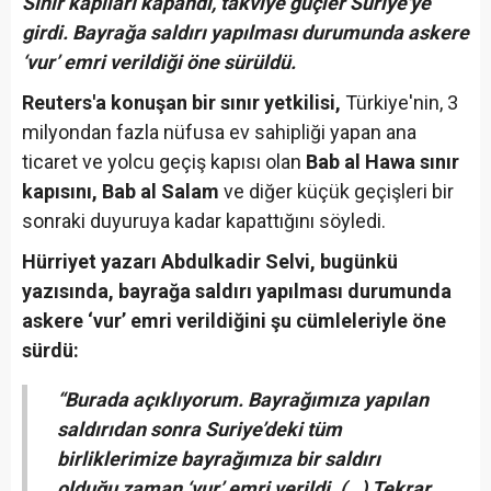
Sınır kapıları kapandı, takviye güçler Suriye'ye
girdi. Bayrağa saldırı yapılması durumunda askere
‘vur’ emri verildiği öne sürüldü.
Reuters'a konuşan bir sınır yetkilisi,
Türkiye'nin, 3
milyondan fazla nüfusa ev sahipliği yapan ana
ticaret ve yolcu geçiş kapısı olan
Bab al Hawa sınır
kapısını, Bab al Salam
ve diğer küçük geçişleri bir
sonraki duyuruya kadar kapattığını söyledi.
Hürriyet yazarı Abdulkadir Selvi, bugünkü
yazısında, bayrağa saldırı yapılması durumunda
askere ‘vur’ emri verildiğini şu cümleleriyle öne
sürdü:
“Burada açıklıyorum. Bayrağımıza yapılan
saldırıdan sonra Suriye’deki tüm
birliklerimize bayrağımıza bir saldırı
olduğu zaman ‘vur’ emri verildi. (…) Tekrar