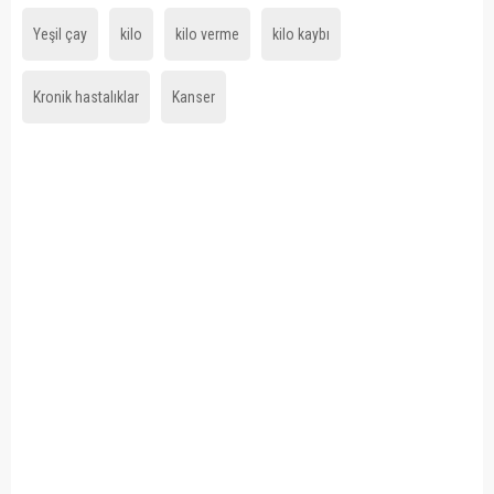
Yeşil çay
kilo
kilo verme
kilo kaybı
Kronik hastalıklar
Kanser