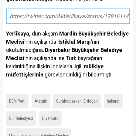
https://twitter.com/AliYerlikaya/status/17816114
Yerlikaya,
dün akşam
Mardin Büyükşehir Belediye
Meclisi
'nin açılışında
'İstiklal Marşı’
nın
okutulmadığına,
Diyarbakır Büyükşehir Belediye
Meclisi
'nin açılışında ise Türk bayrağının
kaldırıldığına ilişkin iddialarla ilgili
mülkiye
müfettişlerinin
görevlendirildiğini bildirmişti.
DEM Parti
Atatürk
Cumhurbaşkanı Erdoğan
hakaret
Sur Belediyesi
Diyarbakır
Mardin Büyükşehir Belediye Meclisi