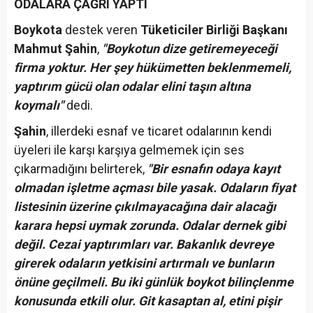
ODALARA ÇAĞRI YAPTI
Boykota
destek veren
Tüketiciler Birliği Başkanı
Mahmut Şahin
,
"Boykotun dize getiremeyeceği
firma yoktur. Her şey hükümetten beklenmemeli,
yaptırım gücü olan odalar elini taşın altına
koymalı"
dedi.
Şahin
, illerdeki esnaf ve ticaret odalarının kendi
üyeleri ile karşı karşıya gelmemek için ses
çıkarmadığını belirterek,
"Bir esnafın odaya kayıt
olmadan işletme açması bile yasak. Odaların fiyat
listesinin üzerine çıkılmayacağına dair alacağı
karara hepsi uymak zorunda. Odalar dernek gibi
değil. Cezai yaptırımları var. Bakanlık devreye
girerek odaların yetkisini artırmalı ve bunların
önüne geçilmeli. Bu iki günlük boykot bilinçlenme
konusunda etkili olur. Git kasaptan al, etini pişir