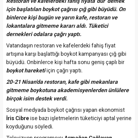
Restoran ve kafelerdeki fahiş fiyata 'dur' demek
için başlatılan boykot çağrısı çığ gibi büyüdü. On
binlerce kişi bugün ve yarın kafe, restoran ve
lokantalara gitmeme kararı aldı. Tüketici
dernekleri odalara çağrı yaptı.
Vatandaşın restoran ve kafelerdeki fahiş fiyat
artışına karşı başlattığı boykot kampanyası çığ gibi
büyüdü. Onbinlerce kişi hafta sonu geniş çaplı bir
boykot hareketi
için çağrı yaptı.
20-21 Nisan'da restoran, kafe gibi mekanlara
gitmeme boykotuna akademisyenlerden ünlülere
birçok isim destek verdi.
Sosyal medyada boykot çağrısı yapan ekonomist
İris Cibre
ise bazı işletmelerin tüketiciyi aptal yerine
koyduğunu söyledi.
Televizyon programcısı
Armağan Çağlayan,