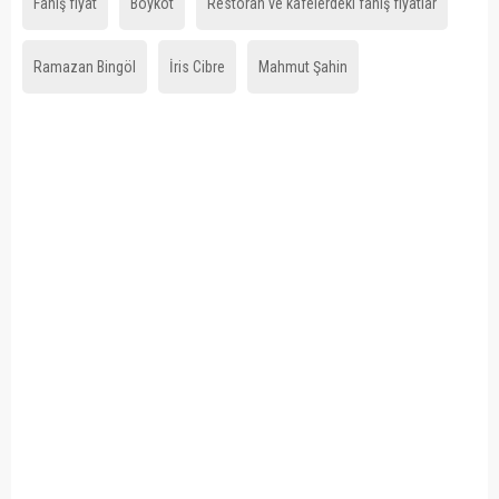
Fahiş fiyat
Boykot
Restoran ve kafelerdeki fahiş fiyatlar
Ramazan Bingöl
İris Cibre
Mahmut Şahin