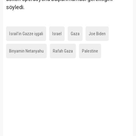
söyledi.
İsrail'in Gazze işgali
Israel
Gaza
Joe Biden
Binyamin Netanyahu
Rafah Gaza
Palestine