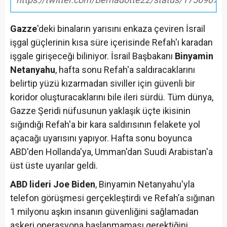
Gazze
'deki binaların yarısını enkaza çeviren İsrail
işgal güçlerinin kısa süre içerisinde Refah'ı karadan
işgale girişeceği biliniyor. İsrail Başbakanı
Binyamin
Netanyahu
, hafta sonu Refah'a saldıracaklarını
belirtip yüzü kızarmadan siviller için güvenli bir
koridor oluşturacaklarını bile ileri sürdü. Tüm dünya,
Gazze Şeridi nüfusunun yaklaşık üçte ikisinin
sığındığı Refah'a bir kara saldırısının felakete yol
açacağı uyarısını yapıyor. Hafta sonu boyunca
ABD'den Hollanda'ya, Umman'dan Suudi Arabistan'a
üst üste uyarılar geldi.
ABD lideri Joe Biden
, Binyamin Netanyahu'yla
telefon görüşmesi gerçekleştirdi ve Refah’a sığınan
1 milyonu aşkın insanın güvenliğini sağlamadan
askeri operasyona başlanmaması gerektiğini