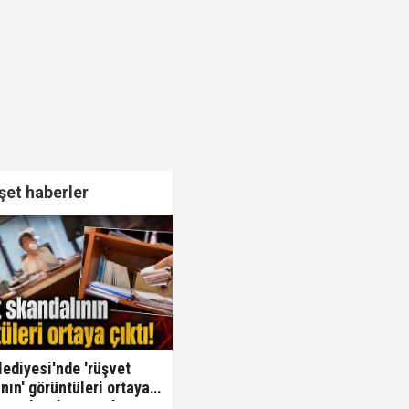
et haberler
lediyesi'nde 'rüşvet
nın' görüntüleri ortaya
Oraya koy ben oradan