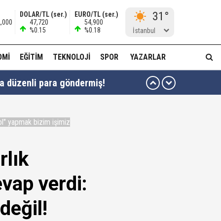
31°
DOLAR/TL (ser.)
EURO/TL (ser.)
2,000
47,720
54,900
%0.15
%0.18
İstanbul
OMI
EĞITIM
TEKNOLOJI
SPOR
YAZARLAR
ha düzenli para göndermiş!
idam edilmeye razıyım'
kol" yapmak bizim işimiz
ı...
rlık
muda..!"
evap verdi:
değil!
 ağabeyi Hür Ağbaba gözaltında!