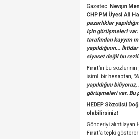
Gazeteci
Nevşin Me
CHP PM Üyesi Ali Ha
pazarlıklar yapıldığı
için görüşmeleri var.
tarafından kayyım m
yapıldığının... İktida
siyaset değil bu rezill
Fırat
'ın bu sözlerinin
isimli bir hesaptan,
"A
yapıldığını biliyoruz,
görüşmeleri var. Bu pa
HEDEP Sözcüsü Doğa
olabilirsiniz!
Gönderiyi alıntılayan
Fırat
'a tepki göstere