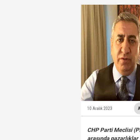
Ünlüler soruşturmasın
Yükseliş üst üste 3. gü
12 maddelik "çerçeve 
İzmit Belediyesi'nde '
10 Aralık 2023
A
CHP Parti Meclisi (P
arasında pazarlıklar 