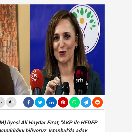
da yeni skandal... Telefonundan mide bulandıran yazışm
nüne taşındı... Altın fiyatları gaza bastı!
yasa teklifinde" neler yer alacak? Bazı suçlar ve Öca
rüşvet skandalının' görüntüleri ortaya çıktı! ‘Oraya koy
A+
-
M) üyesi Ali Haydar Fırat, "AKP ile HEDEP
yapıldığını biliyoruz, İstanbul’da aday