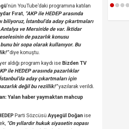
alırım…'
ngü
'nün YouTube'daki programına katılan
ydar Fırat
,
“AKP ile HEDEP arasında
nı biliyoruz, İstanbul’da aday çıkartmaları
 Antalya ve Mersin'de de var. İktidar
eselesinin de pazarlık konusu
r bunu bir sopa olarak kullanıyor. Bu
ik!”
diye konuştu.
 yer aldığı program kaydı ise
Bizden TV
KP ile HEDEP arasında pazarlıklar
 İstanbul’da aday çıkartmaları için
zarlık değil bu rezillik!”
yazılarak verildi.
n: Yalan haber yaymaktan mahcup
HEDEP
Parti Sözcüsü
Ayşegül Doğan
ise
rek,
"On yıllardır hukuk siyasetin sopası