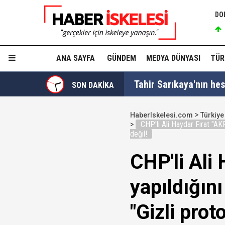
DO
ANA SAYFA
GÜNDEM
MEDYA DÜNYASI
TÜR
Tahir Sarıkaya'nın he
SON DAKİKA
Hakkında fezleke hazı
HaberIskelesi.com
Türkiye
CHP'li Ali Haydar Fırat "AK
Hangi suçlar kapsam dı
değil!
CHP'li Ali 
Devlet Bahçeli'den 'dev
yapıldığın
Trabzonspor, KAP'a bi
"Gizli prot
İzmir Büyükşehir Bele