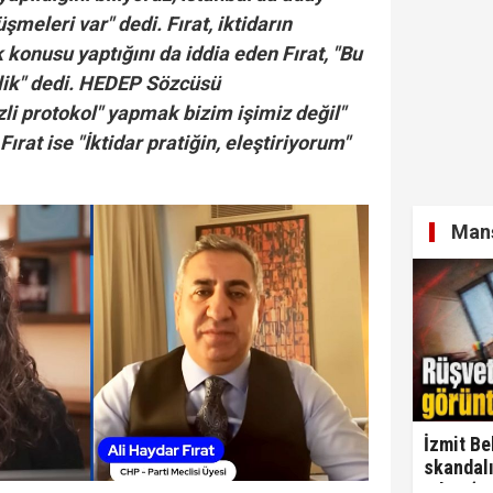
şmeleri var" dedi. Fırat, iktidarın
 konusu yaptığını da iddia eden Fırat, "Bu
llik" dedi. HEDEP Sözcüsü
zli protokol" yapmak bizim işimiz değil"
Fırat ise "İktidar pratiğin, eleştiriyorum"
Manş
İzmit Be
skandalı
çıktı! ‘