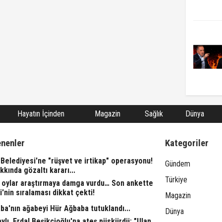
Hayatın İçinden
Magazin
Sağlık
Dünya
enenler
Kategoriler
Belediyesi'ne "rüşvet ve irtikap" operasyonu!
Gündem
kkında gözaltı kararı...
Türkiye
 oylar araştırmaya damga vurdu… Son ankette
i'nin sıralaması dikkat çekti!
Magazin
ba'nın ağabeyi Hür Ağbaba tutuklandı...
Dünya
aylı, Erdal Beşikçioğlu'na ateş püskürdü: "Ulan