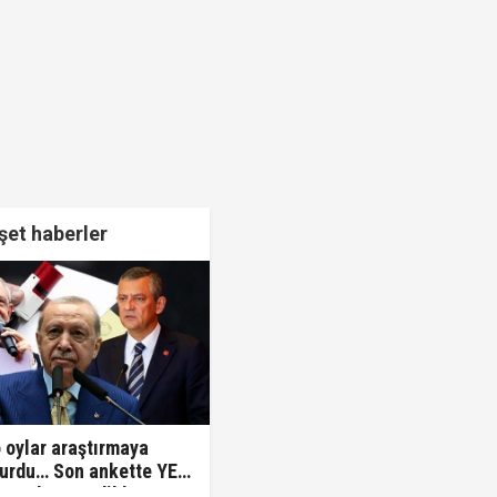
et haberler
 oylar araştırmaya
urdu… Son ankette YENİ
n sıralaması dikkat