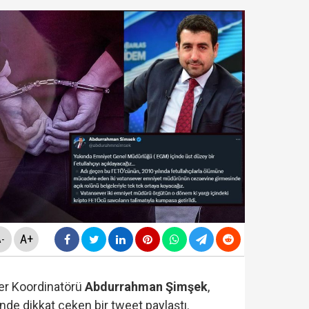
şı? İşte 'Terörsüz Türkiye Yasa Teklifi'nin tüm detaylar
let projesi' çıkışı: "Biri evine, ikisi görevine, Öcalan u
ldirdi... Mohamed Salah'ta mutlu son!
 "rüşvet ve irtikap" operasyonu! 15 kişi hakkında gözalt
A+
-
r Koordinatörü
Abdurrahman Şimşek
,
de dikkat çeken bir tweet paylaştı.