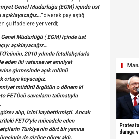
niyet Genel Müdürlüğü (EGM) içinde üst
ı açıklayacağız…”
diyerek paylaştığı
n şu ifadelere yer verdi;
 Genel Müdürlüğü ( EGM) içinde üst
hçıyı açıklayacağız…
Ö’cünün, 2010 yılında fetullahçılarla
 eden iki vatansever emniyet
Manş
ine girmesinde açık rolünü
tek ortaya koyacağız.
emniyet müdürü örgütün o dönem ki
pto FETÖcü savcıların talimatıyla
i.
görev alıp, izini kaybettirmişti. Ancak
ra’daki FETÖ’yle mücadele eden
Protesto
tçilerin Türkiye’nin dört bir yanına
damga v
ürecinde de gizlice görev aldı.
Parti'ni