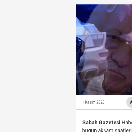
Hangi suçlar kapsam dı
Devlet Bahçeli'den 'dev
Trabzonspor, KAP'a bi
Kuşadası Belediyesi'ne
1 Kasım 2023
A
Sabah Gazetesi
Habe
bugün akşam saatlerin