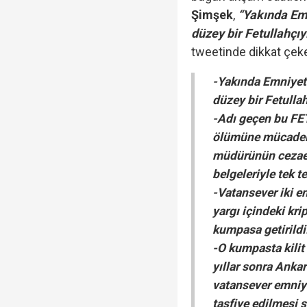
Şimşek
,
“Yakında Em
düzey bir Fetullahçıy
tweetinde dikkat çeke
-Yakında Emniyet
düzey bir Fetulla
-Adı geçen bu FET
ölümüne mücadele
müdürünün cezaev
belgeleriyle tek 
-Vatansever iki 
yargı içindeki kri
kumpasa getirild
-O kumpasta kilit 
yıllar sonra Anka
vatansever emniye
tasfiye edilmesi s