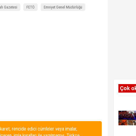
ah Gazetesi
FETÖ
Emniyet Genel Müdürlüğü
Çok o
karet, rencide edici cümleler veya imalar,
 içeren, imla kuralları ile yazılmamış, Türkçe