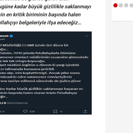
çekti!
ugüne kadar büyük gizlilikle saklanmayı
n en kritik biriminin başında halen
llahçıyı belgeleriyle ifşa edeceğiz…