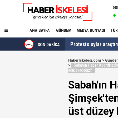
DO
ANA SAYFA
GÜNDEM
MEDYA DÜNYASI
TÜR
Protesto oylar araştı
SON DAKİKA
Veli Ağbaba'nın ağabe
HaberIskelesi.com
Günde
Sabah'ın Haber Koordinatör
MGK Toplantısı sona erd
açıklayacağız!"
Sabah'ın 
İzmit Belediyesi'nde '
Şimşek'ten
Tahir Sarıkaya'nın he
üst düzey b
Hakkında fezleke hazı