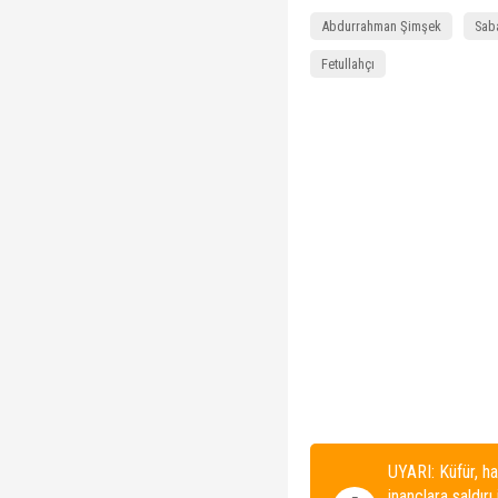
Abdurrahman Şimşek
Sab
Fetullahçı
UYARI: Küfür, ha
inançlara saldırı