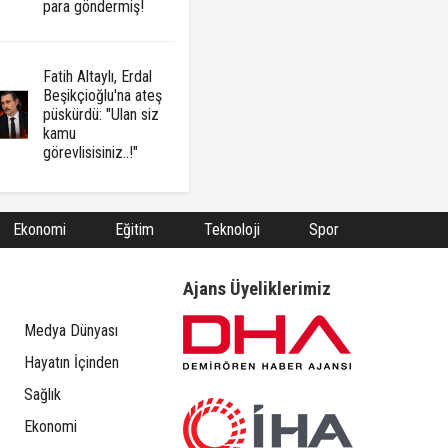
para göndermiş!
Fatih Altaylı, Erdal
Beşikçioğlu'na ateş
püskürdü: "Ulan siz
kamu
görevlisisiniz..!"
Ekonomi
Eğitim
Teknoloji
Spor
Ajans Üyeliklerimiz
Medya Dünyası
Hayatın İçinden
Sağlık
Ekonomi