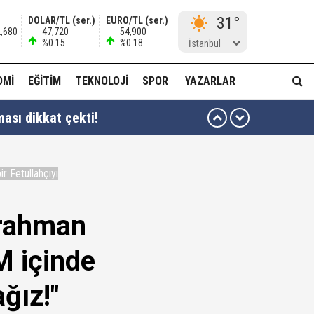
31°
DOLAR/TL (ser.)
EURO/TL (ser.)
2,680
47,720
54,900
%0.15
%0.18
İstanbul
OMI
EĞITIM
TEKNOLOJI
SPOR
YAZARLAR
ası dikkat çekti!
 Fetullahçıyı
rrahman
 ben oradan alırım…'
M içinde
ha düzenli para göndermiş!
ğız!"
idam edilmeye razıyım'