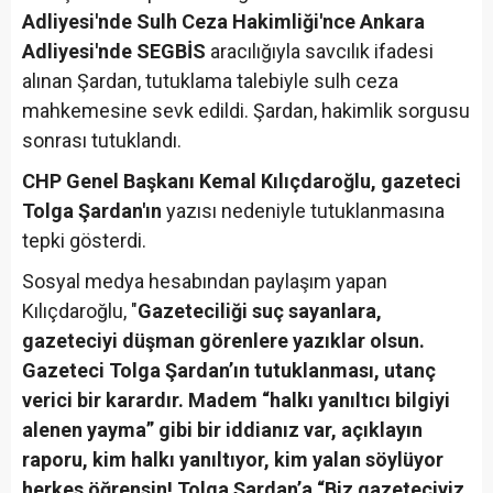
Adliyesi'nde Sulh Ceza Hakimliği'nce Ankara
Adliyesi'nde SEGBİS
aracılığıyla savcılık ifadesi
alınan Şardan, tutuklama talebiyle sulh ceza
mahkemesine sevk edildi. Şardan, hakimlik sorgusu
sonrası tutuklandı.
CHP Genel Başkanı Kemal Kılıçdaroğlu, gazeteci
Tolga Şardan'ın
yazısı nedeniyle tutuklanmasına
tepki gösterdi.
Sosyal medya hesabından paylaşım yapan
Kılıçdaroğlu, "
Gazeteciliği suç sayanlara,
gazeteciyi düşman görenlere yazıklar olsun.
Gazeteci Tolga Şardan’ın tutuklanması, utanç
verici bir karardır. Madem “halkı yanıltıcı bilgiyi
alenen yayma” gibi bir iddianız var, açıklayın
raporu, kim halkı yanıltıyor, kim yalan söylüyor
herkes öğrensin! Tolga Şardan’a “Biz gazeteciyiz,