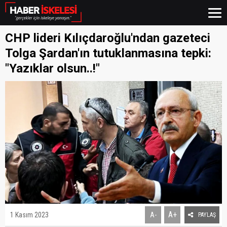
CHP lideri Kılıçdaroğlu'ndan gazeteci
Tolga Şardan'ın tutuklanmasına tepki:
"Yazıklar olsun..!"
A+
1 Kasım 2023
A-
PAYLAŞ