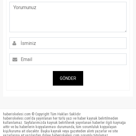
GÖNDER
haberiskelesi.com © Copyright Tüm Hakları Saklıdır
haberiskelesi.com'da yayınlanan her türlü yazı ve haber kaynak belirtilmeden
kullanılamaz. Sayfalarımızda kaynak belirtilerek yayınlanan haberler ilgili kaynağa
aittir ve bu haberlerin kopyalanması durumunda, tüm sorumluluk kopyalayan
kişi/kuruma ait olacaktır. Başka kaynak veya gazeteden alıntı yazarlar ve site
yazarlarına ait yazılardan dolayı haberiskelesi.com sorumlu tutulamaz.