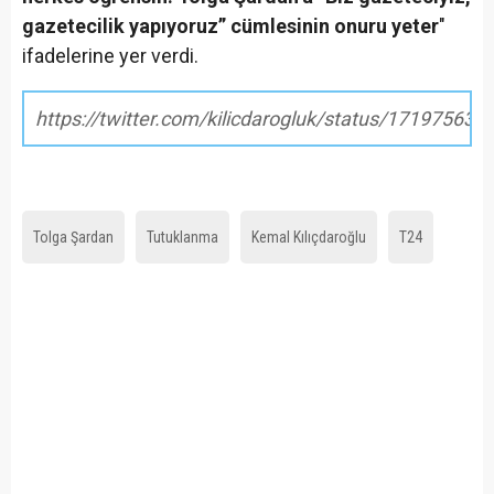
gazetecilik yapıyoruz” cümlesinin onuru yeter
"
ifadelerine yer verdi.
https://twitter.com/kilicdarogluk/status/17197563
Tolga Şardan
Tutuklanma
Kemal Kılıçdaroğlu
T24